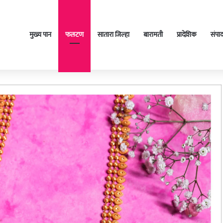
मुख्य पान
फलटण
सातारा जिल्हा
बारामती
प्रादेशिक
संपा