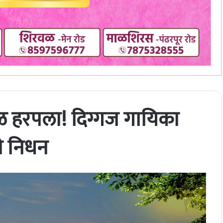
ळ हरपला! दिग्गज गायिका
े निधन