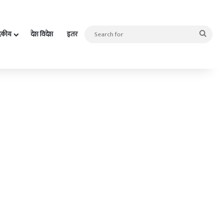
Sea
दकीय
देश विदेश
इतर
for