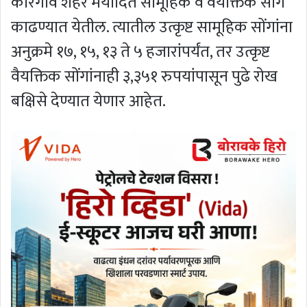
कोरेगाव शहर मर्यादित सामूहिक व वैयक्तिक सोंगे
काढण्यात येतील. त्यातील उत्कृष्ट सामूहिक सोंगांना
अनुक्रमे १७, १५, १३ ते ५ हजारांपर्यंत, तर उत्कृष्ट
वैयक्तिक सोंगांनाही ३,३५१ रुपयांपासून पुढे रोख
बक्षिसे देण्यात येणार आहेत.