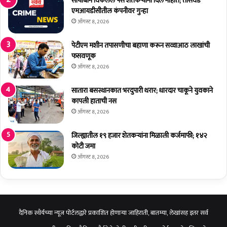
सोयाबीन विकलेले पैसे शेतकर्‍यांना दिले नाहीत; तासवडे
ना
ब
एमआयडीसीतील कंपनीवर गुन्हा
व
'
ऑगस्ट 8, 2026
र
सु
शि
रू
पेटीएम मशीन तपासणीचा बहाणा करून सव्वाआठ लाखांची
व
;
फसवणूक
सै
अ
नि
ऑगस्ट 8, 2026
त्या
कां
धु
ना
नि
सातारा बसस्थानकात भरदुपारी थरार; धारदार चाकूने युवकाने
दे
क
कापली हाताची नस
णा
सु
ऑगस्ट 8, 2026
र
वि
य
धा
जिल्ह्यातील १९ हजार शेतकर्‍यांना मिळाली कर्जमाफी; १४२
शा
मि
कोटी जमा
चे
ळ
ऑगस्ट 8, 2026
'
व
बा
णा
ळ
री
क
रा
डू
ज्या
दैनिक स्थैर्यच्या न्यूज पोर्टलद्वारे प्रकाशित होणाऱ्या जाहिराती, बातम्या, लेखांसह इतर सर्व
'
ती