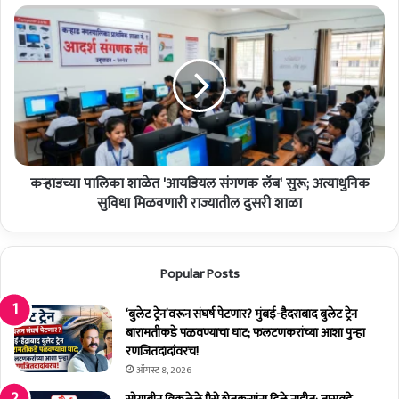
दे
क
यां
ऱ्हा
ची
ड
सा
च्या
ता
पा
ऱ्या
लि
त
का
सो
शा
म
ळे
वा
कऱ्हाडच्या पालिका शाळेत 'आयडियल संगणक लॅब' सुरू; अत्याधुनिक
त
री
'
सुविधा मिळवणारी राज्यातील दुसरी शाळा
जा
आ
ही
य
र
डि
Popular Posts
स
य
भा
ल
;
सं
‘बुलेट ट्रेन’वरून संघर्ष पेटणार? मुंबई-हैदराबाद बुलेट ट्रेन
गां
ग
बारामतीकडे पळवण्याचा घाट; फलटणकरांच्या आशा पुन्हा
धी
ण
रणजितदादांवरच!
मै
क
ऑगस्ट 8, 2026
दा
लॅ