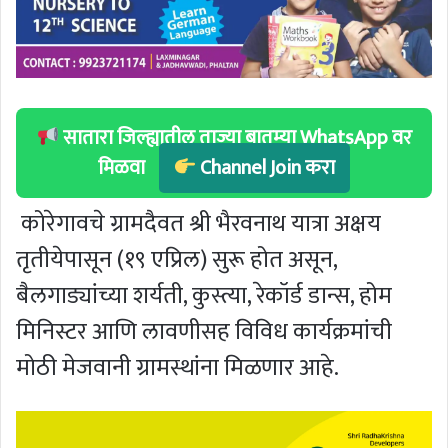
सातारा जिल्ह्यातील ताज्या बातम्या WhatsApp वर
मिळवा
Channel Join करा
कोरेगावचे ग्रामदैवत श्री भैरवनाथ यात्रा अक्षय
तृतीयेपासून (१९ एप्रिल) सुरू होत असून,
बैलगाड्यांच्या शर्यती, कुस्त्या, रेकॉर्ड डान्स, होम
मिनिस्टर आणि लावणीसह विविध कार्यक्रमांची
मोठी मेजवानी ग्रामस्थांना मिळणार आहे.