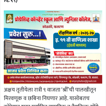
दि. १९)
अक्षय तृतीयेला रात्री ९ वाजता ‘श्रीं’ची पालखीतून
मिरवणूक व छबिना निघणार आहे. यासोबतच