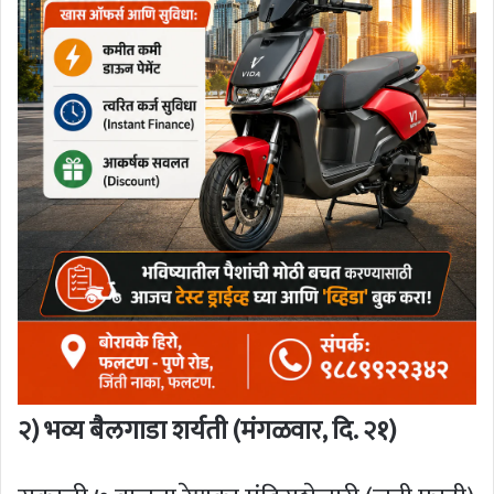
२) भव्य बैलगाडा शर्यती (मंगळवार, दि. २१)