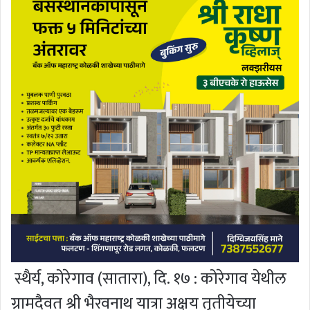
स्थैर्य, कोरेगाव (सातारा), दि. १७ : कोरेगाव येथील
ग्रामदैवत श्री भैरवनाथ यात्रा अक्षय तृतीयेच्या