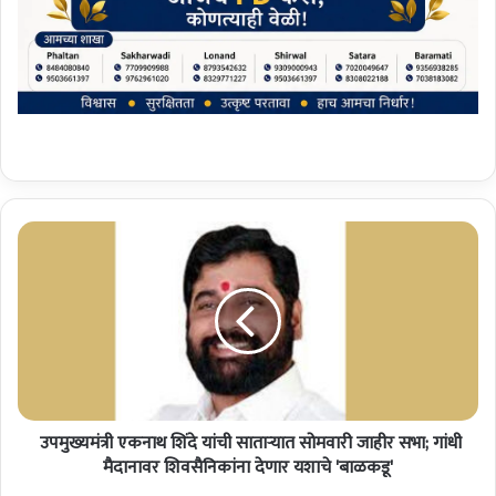
उ
प
मु
ख्य
मं
त्री
ए
क
उपमुख्यमंत्री एकनाथ शिंदे यांची साताऱ्यात सोमवारी जाहीर सभा; गांधी
ना
थ
मैदानावर शिवसैनिकांना देणार यशाचे 'बाळकडू'
शिं