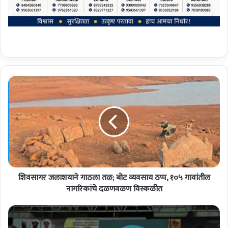
शि
व
सा
ग
र
ज
ला
श
या
शिवसागर जलाशयाने गाठला तळ; बोट व्यवसाय ठप्प, १०५ गावांतील
ने
गा
नागरिकांचे दळणवळण विस्कळीत
ठ
ला
सा
त
ता