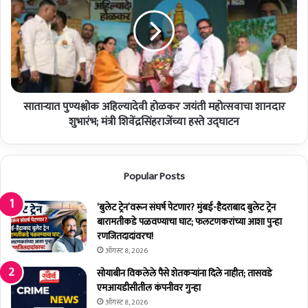
ळ
ऱ्या
;
त
बो
पु
ट
ण्य
व्य
श्लो
व
क
सा
अ
य
साताऱ्यात पुण्यश्लोक अहिल्यादेवी होळकर जयंती महोत्सवाचा शानदार
हि
ठ
ल्या
शुभारंभ; मंत्री शिवेंद्रसिंहराजेंच्या हस्ते उद्घाटन
प्प
दे
,
वी
१
हो
Popular Posts
०
ळ
५
क
गा
र
‘बुलेट ट्रेन’वरून संघर्ष पेटणार? मुंबई-हैदराबाद बुलेट ट्रेन
वां
ज
बारामतीकडे पळवण्याचा घाट; फलटणकरांच्या आशा पुन्हा
ती
यं
रणजितदादांवरच!
ल
ती
ऑगस्ट 8, 2026
ना
म
सोयाबीन विकलेले पैसे शेतकर्‍यांना दिले नाहीत; तासवडे
ग
हो
एमआयडीसीतील कंपनीवर गुन्हा
रि
त्स
ऑगस्ट 8, 2026
कां
वा