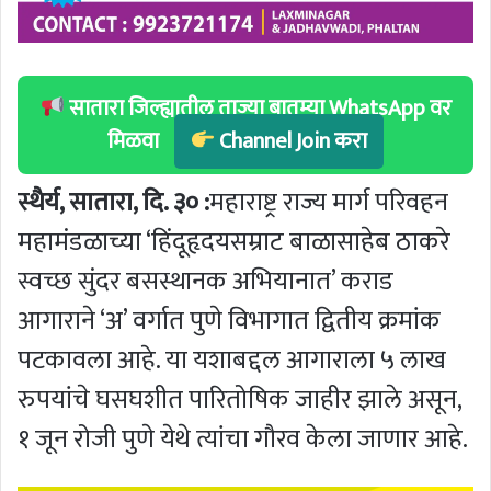
सातारा जिल्ह्यातील ताज्या बातम्या WhatsApp वर
मिळवा
Channel Join करा
स्थैर्य, सातारा, दि. ३० :
महाराष्ट्र राज्य मार्ग परिवहन
महामंडळाच्या ‘हिंदूहृदयसम्राट बाळासाहेब ठाकरे
स्वच्छ सुंदर बसस्थानक अभियानात’ कराड
आगाराने ‘अ’ वर्गात पुणे विभागात द्वितीय क्रमांक
पटकावला आहे. या यशाबद्दल आगाराला ५ लाख
रुपयांचे घसघशीत पारितोषिक जाहीर झाले असून,
१ जून रोजी पुणे येथे त्यांचा गौरव केला जाणार आहे.