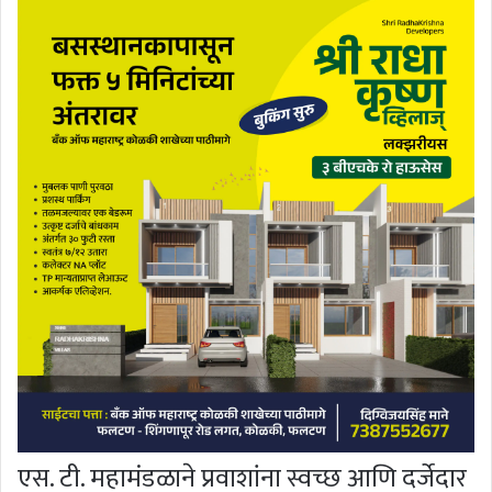
एस. टी. महामंडळाने प्रवाशांना स्वच्छ आणि दर्जेदार