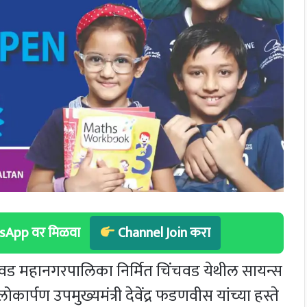
hatsApp वर मिळवा
Channel Join करा
चवड महानगरपालिका निर्मित चिंचवड येथील सायन्स
लोकार्पण उपमुख्यमंत्री देवेंद्र फडणवीस यांच्या हस्ते