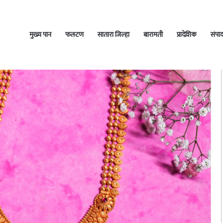
मुख्य पान
फलटण
सातारा जिल्हा
बारामती
प्रादेशिक
संपा