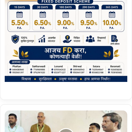
श्री
मं
त