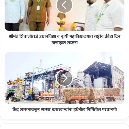
शि
वा
जी
रा
जे
उ
श्रीमंत शिवाजीराजे उद्यानविद्या व कृषी महाविद्यालयात राष्ट्रीय क्रीडा दिन
द्या
न
उत्साहात साजरा
वि
द्या
कें
व
द्र
कृ
शा
षी
स
म
ना
हा
क
वि
डू
द्या
न
ल
सा
या
केंद्र शासनाकडून साखर कारखान्यांना इथेनॉल निर्मितीस परवानगी
ख
त
र
रा
का
ष्ट्री
र