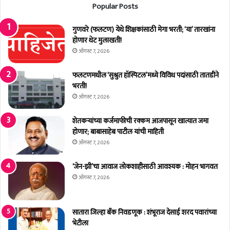
Popular Posts
य
खा
क्री
न्यां
डा
गुणवरे (फलटण) येथे शिक्षकांसाठी मेगा भरती; ‘या’ तारखांना
ना
दि
होणार थेट मुलाखती!
इ
न
थे
ऑगस्ट 7, 2026
उ
नॉ
त्सा
ल
फलटणमधील ‘सुश्रुत हॉस्पिटल’मध्ये विविध पदांसाठी तातडीने
हा
नि
भरती!
त
र्मि
ऑगस्ट 7, 2026
सा
ती
ज
स
शेतकर्‍यांच्या कर्जमाफीची रक्कम आजपासून खात्यात जमा
रा
प
होणार; बाबासाहेब पाटील यांची माहिती
र
ऑगस्ट 7, 2026
वा
न
‘जेन-झी’चा आवाज लोकशाहीसाठी आवश्यक : मोहन भागवत
गी
ऑगस्ट 7, 2026
सातारा जिल्हा बँक निवडणूक : शंभूराज देसाई शरद पवारांच्या
भेटीला