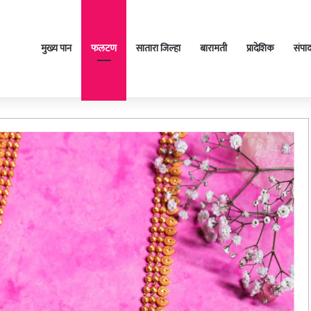
मुख्य पान
फलटण
सातारा जिल्हा
बारामती
प्रादेशिक
संपा