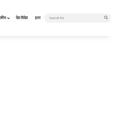
Sea
दकीय
देश विदेश
इतर
for