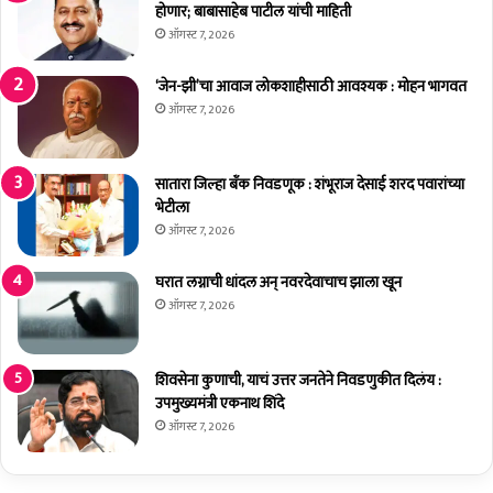
होणार; बाबासाहेब पाटील यांची माहिती
त्त
मं
ऑगस्ट 7, 2026
त्रा
ल
‘जेन-झी’चा आवाज लोकशाहीसाठी आवश्यक : मोहन भागवत
या
ऑगस्ट 7, 2026
त
अ
भि
सातारा जिल्हा बँक निवडणूक : शंभूराज देसाई शरद पवारांच्या
वा
भेटीला
द
ऑगस्ट 7, 2026
न
घरात लग्नाची धांदल अन् नवरदेवाचाच झाला खून
ऑगस्ट 7, 2026
शिवसेना कुणाची, याचं उत्तर जनतेने निवडणुकीत दिलंय :
उपमुख्यमंत्री एकनाथ शिंदे
ऑगस्ट 7, 2026