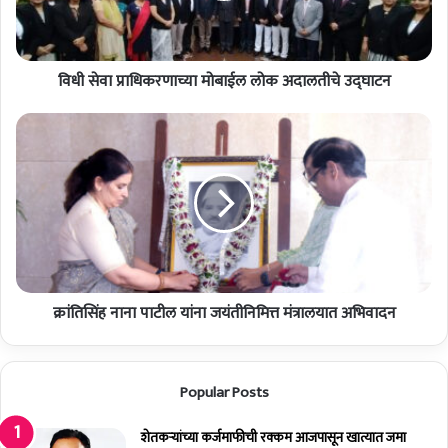
क
र
णा
विधी सेवा प्राधिकरणाच्या मोबाईल लोक अदालतीचे उद्घाटन
च्या
मो
बा
क्रां
ई
ति
ल
सिं
लो
ह
क
ना
अ
ना
दा
पा
ल
टी
ती
ल
चे
क्रांतिसिंह नाना पाटील यांना जयंतीनिमित्त मंत्रालयात अभिवादन
यां
उ
ना
द्घा
ज
ट
यं
Popular Posts
न
ती
नि
शेतकर्‍यांच्या कर्जमाफीची रक्कम आजपासून खात्यात जमा
मि