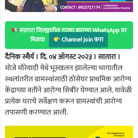
सातारा जिल्ह्यातील ताज्या बातम्या WhatsApp वर
मिळवा
Channel Join करा
दैनिक स्थैर्य । दि. ०४ ऑगस्ट २०२३ । सातारा ।
मोजे मोरेवाडी येथे भूस्खलन झालेल्या भागातील
स्थलांतरीत ग्रामस्थांसाठी ठोसेघर प्राथमिक आरोग्य
केंद्राच्या वतीने आरोग्य शिबीर घेण्यात आले. यावेळी
प्रत्येक घराचे सर्वेक्षण करून ग्रामस्थांची आरोग्य
तपासणी करण्यात आली.