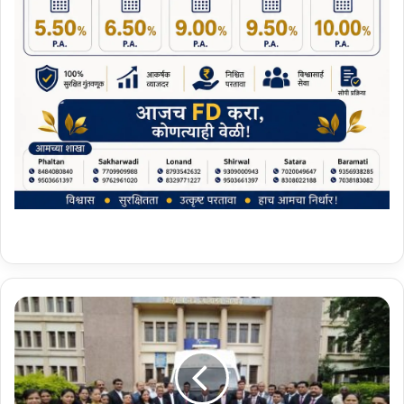
वि
धी
से
वा
प्रा
धि