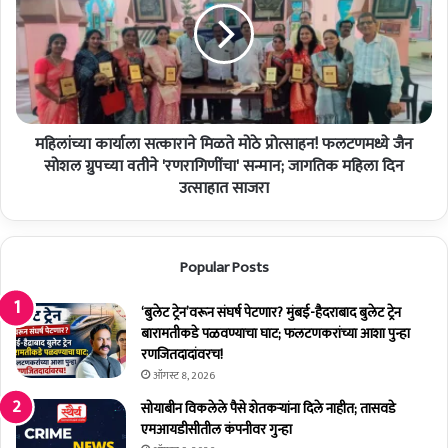
च्या
च्या
पो
का
ट
र्या
नि
ला
व
स
ड
त्का
णु
महिलांच्या कार्याला सत्काराने मिळते मोठे प्रोत्साहन! फलटणमध्ये जैन
रा
की
ने
सोशल ग्रुपच्या वतीने 'रणरागिणींचा' सन्मान; जागतिक महिला दिन
चा
मि
उत्साहात साजरा
बि
ळ
गु
ते
ल
मो
वा
Popular Posts
ठे
ज
प्रो
ला
त्सा
‘बुलेट ट्रेन’वरून संघर्ष पेटणार? मुंबई-हैदराबाद बुलेट ट्रेन
!
ह
बारामतीकडे पळवण्याचा घाट; फलटणकरांच्या आशा पुन्हा
२
न
रणजितदादांवरच!
थे
!
ऑगस्ट 8, 2026
ट
फ
सोयाबीन विकलेले पैसे शेतकर्‍यांना दिले नाहीत; तासवडे
स
ल
एमआयडीसीतील कंपनीवर गुन्हा
र
ट