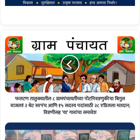
फ
ल
ट
ण
ता
लु
क्या
ती
ल
फलटण तालुक्यातील ८ ग्रामपंचायतींच्या पोटनिवडणुकीचा बिगुल
८
ग्रा
वाजला! २ थेट सरपंच आणि १५ सदस्य पदांसाठी २८ एप्रिलला मतदान;
म
विडणीसह 'या' गावांचा समावेश
पं
चा
म
य
हि
तीं
लां