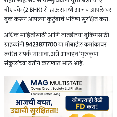
राहत आहे. सर्व सोयी-सुविधांनी युक्त अशा या २
बीएचके (2 BHK) रो-हाऊसमध्ये आजच आपले घर
बुक करून आपल्या कुटुंबाचे भविष्य सुरक्षित करा.
अधिक माहितीसाठी आणि तातडीच्या बुकिंगसाठी
ग्राहकांनी
9423871700
या मोबाईल क्रमांकावर
त्वरित संपर्क साधावा, असे आवाहन ‘गुरुकृपा
संकुल’च्या वतीने करण्यात आले आहे.