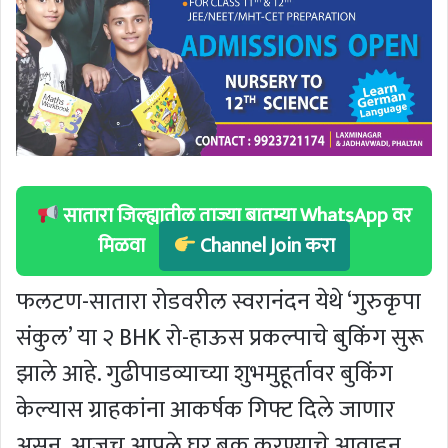
सातारा जिल्ह्यातील ताज्या बातम्या WhatsApp वर
मिळवा
Channel Join करा
फलटण-सातारा रोडवरील स्वरानंदन येथे ‘गुरुकृपा
संकुल’ या २ BHK रो-हाऊस प्रकल्पाचे बुकिंग सुरू
झाले आहे. गुढीपाडव्याच्या शुभमुहूर्तावर बुकिंग
केल्यास ग्राहकांना आकर्षक गिफ्ट दिले जाणार
असून, आजच आपले घर बुक करण्याचे आवाहन