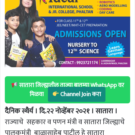
सातारा जिल्ह्यातील ताज्या बातम्या WhatsApp वर
मिळवा
Channel Join करा
दैनिक स्थैर्य । दि.२२ नोव्हेंबर २०२१ । सातारा ।
राज्याचे सहकार व पणन मंत्री व सातारा जिल्ह्याचे
पालकमंत्री बाळासाहेब पाटील हे सातारा