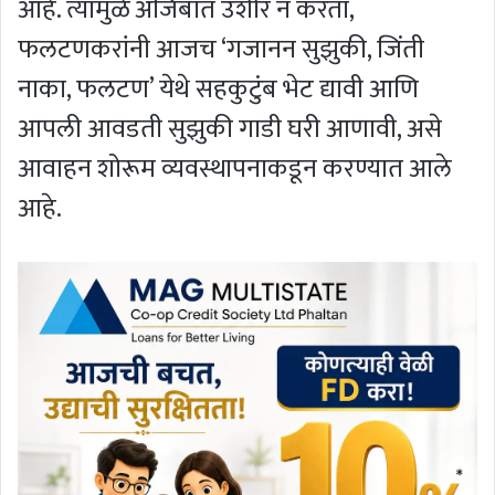
आहे. त्यामुळे अजिबात उशीर न करता,
फलटणकरांनी आजच ‘गजानन सुझुकी, जिंती
नाका, फलटण’ येथे सहकुटुंब भेट द्यावी आणि
आपली आवडती सुझुकी गाडी घरी आणावी, असे
आवाहन शोरूम व्यवस्थापनाकडून करण्यात आले
आहे.