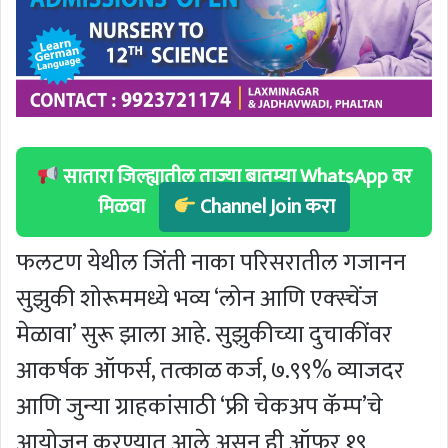
सातारा जिल्ह्यातील ताज्या बातम्या WhatsApp वर
मिळवा
Channel Join करा
फलटण येथील जिंती नाका परिसरातील गजानन
सुझुकी शोरूममध्ये भव्य ‘लोन आणि एक्स्चेंज
मेळावा’ सुरू झाला आहे. सुझुकीच्या दुचाकींवर
आकर्षक ऑफर्स, तत्काळ कर्ज, ७.९९% व्याजदर
आणि जुन्या ग्राहकांसाठी ‘फ्री चेकअप कॅम्प’चे
आयोजन करण्यात आले असून ही ऑफर १९