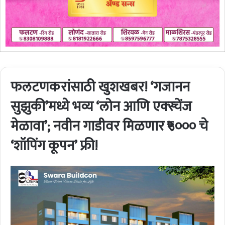
फलटणकरांसाठी खुशखबर! ‘गजानन
सुझुकी’मध्ये भव्य ‘लोन आणि एक्स्चेंज
मेळावा’; नवीन गाडीवर मिळणार ₹५००० चे
‘शॉपिंग कूपन’ फ्री!