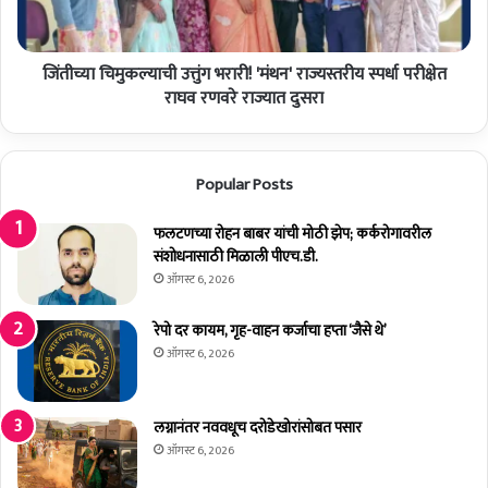
त
ल्या
र्ग
ची
त
उ
फ
जिंतीच्या चिमुकल्याची उत्तुंग भरारी! 'मंथन' राज्यस्तरीय स्पर्धा परीक्षेत
त्तुं
ल
ग
राघव रणवरे राज्यात दुसरा
ट
भ
ण
रा
म
री
Popular Posts
ध्ये
!
प
'
दा
मं
फलटणच्या रोहन बाबर यांची मोठी झेप; कर्करोगावरील
धि
थ
संशोधनासाठी मिळाली पीएच.डी.
का
न
ऑगस्ट 6, 2026
री
'
व
रा
रेपो दर कायम, गृह-वाहन कर्जाचा हप्ता ‘जैसे थे’
का
ज्य
ऑगस्ट 6, 2026
र्य
स्त
क
री
र्त्यां
य
लग्नानंतर नववधूच दरोडेखोरांसोबत पसार
चा
स्प
ऑगस्ट 6, 2026
मे
र्धा
ळा
प