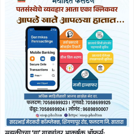
सुझुकीच्या ‘या’ गाड्यांवर आकर्षक ऑफर्स: