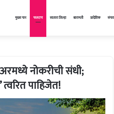
मुख्य पान
फलटण
सातारा जिल्हा
बारामती
प्रादेशिक
संपा
ोअरमध्ये नोकरीची संधी;
 त्वरित पाहिजेत!