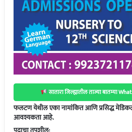
सातारा जिल्ह्यातील ताज्या बातम्या W
फलटण येथील एका नामांकित आणि प्रसिद्ध मेडिकल 
आवश्यकता आहे.
पदाचा तपशील: