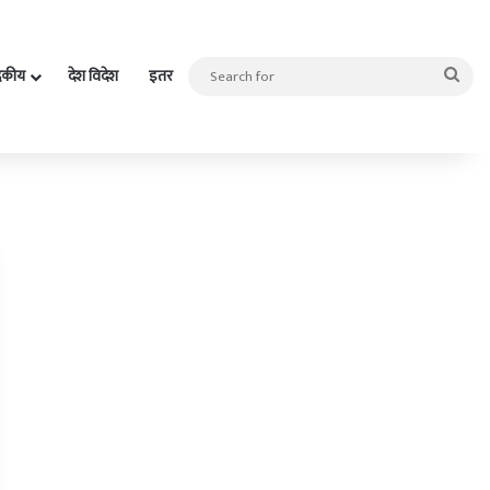
Sea
दकीय
देश विदेश
इतर
for