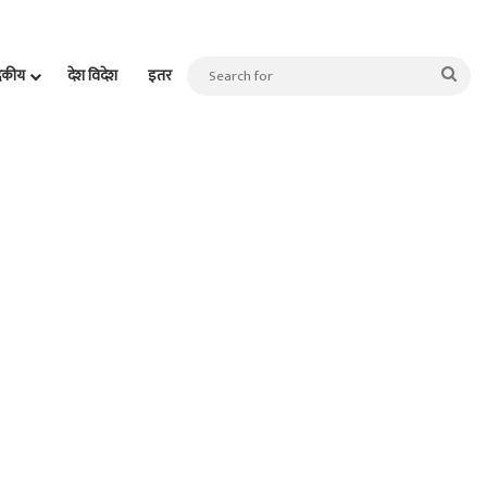
Sea
दकीय
देश विदेश
इतर
for