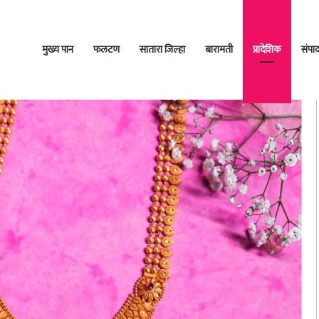
मुख्य पान
फलटण
सातारा जिल्हा
बारामती
प्रादेशिक
संपा