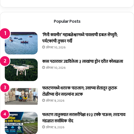
ग
रू
ड
Popular Posts
’
प
‘मिनी काश्मीर’ महाबळेश्वरमध्ये पावसाची डबल सेंच्युरी;
क्षी
पर्यटकांची तुफान गर्दी
ज
ख
ऑगस्ट 10, 2026
मी
अ
कास पठारावर उडविलेला ३ लाखांचा ड्रोन दरीत कोसळला
व
ऑगस्ट 10, 2026
स्थे
त
आ
फलटणमध्ये थरारक पाठलाग; उसाच्या शेतातून लुटारू
ढ
टोळीच्या दोन सदस्यांना अटक
ळ
ऑगस्ट 9, 2026
ला
फलटण तालुक्यात सरासरीपेक्षा १२३ टक्के पाऊस; तरडगाव
मंडळात सर्वाधिक नोंद
ऑगस्ट 9, 2026