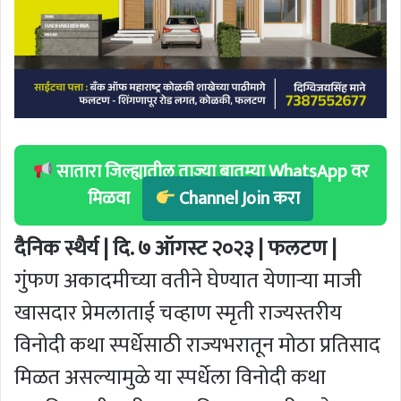
सातारा जिल्ह्यातील ताज्या बातम्या WhatsApp वर
मिळवा
Channel Join करा
दैनिक स्थैर्य | दि. ७ ऑगस्ट २०२३ | फलटण |
गुंफण अकादमीच्या वतीने घेण्यात येणार्‍या माजी
खासदार प्रेमलाताई चव्हाण स्मृती राज्यस्तरीय
विनोदी कथा स्पर्धेसाठी राज्यभरातून मोठा प्रतिसाद
मिळत असल्यामुळे या स्पर्धेला विनोदी कथा