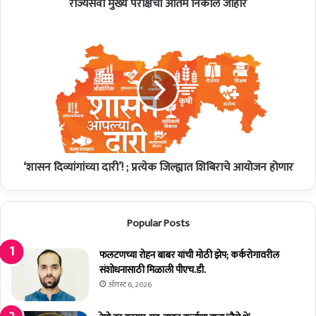
राज्यसेवा मुख्य परीक्षेचा अंतिम निकाल जाहीर
चा
अं
ति
‘
म
शा
नि
स
का
न
ल
दि
जा
व्यां
ही
गां
र
च्या
दा
‘शासन दिव्यांगांच्या दारी’! ; प्रत्येक जिल्ह्यात शिबिराचे आयोजन होणार
री
’
!
;
Popular Posts
प्र
त्ये
फलटणच्या रोहन बाबर यांची मोठी झेप; कर्करोगावरील
क
संशोधनासाठी मिळाली पीएच.डी.
जि
ल्ह्या
ऑगस्ट 6, 2026
त
शि