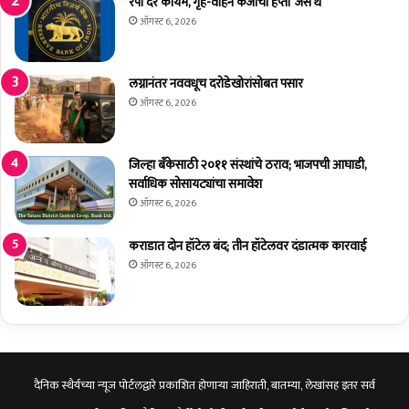
रेपो दर कायम, गृह-वाहन कर्जाचा हप्ता ‘जैसे थे’
बि
ऑगस्ट 6, 2026
रा
चे
आ
लग्नानंतर नववधूच दरोडेखोरांसोबत पसार
यो
ऑगस्ट 6, 2026
ज
न
हो
जिल्हा बँकेसाठी २०११ संस्थांचे ठराव; भाजपची आघाडी,
णा
सर्वाधिक सोसायट्यांचा समावेश
र
ऑगस्ट 6, 2026
कराडात दोन हॉटेल बंद; तीन हॉटेलवर दंडात्मक कारवाई
ऑगस्ट 6, 2026
दैनिक स्थैर्यच्या न्यूज पोर्टलद्वारे प्रकाशित होणाऱ्या जाहिराती, बातम्या, लेखांसह इतर सर्व