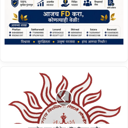
रा
ज्य
से
वा
मु
ख्य
प
री
क्षे