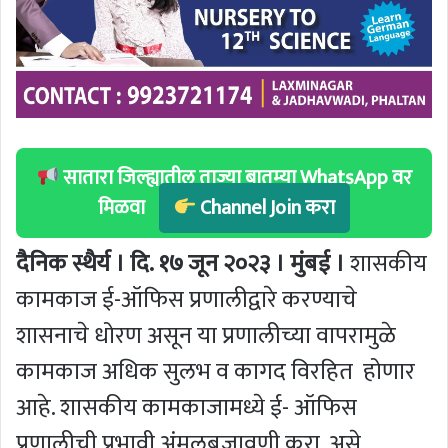
सातारा जिल्ह्यातील ताज्या बातम्या WhatsApp वर
मिळवा
Channel Join करा
दैनिक स्थैर्य । दि. १७ जून २०२३ । मुंबई ।
शासकीय
कामकाज ई-ऑफिस प्रणालीद्वारे करण्याचे
शासनाचे धोरण असून या प्रणालीच्या वापरामुळे
कामकाज अधिक सुलभ व कागद विरहित होणार
आहे. शासकीय कामकाजामध्ये ई- ऑफिस
प्रणालीची प्रभावी अंमलबजावणी करा, असे