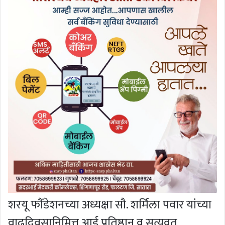
शरयू फौंडेशनच्या अध्यक्षा सौ. शर्मिला पवार यांच्या
वाढदिवसानिमित्त आई प्रतिष्ठान व सत्यव्रत