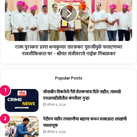
ल
पु
स्प
र
र्धे
स्का
चे
र
वि
प्रा
जे
प्त
ते
ध
प
राज्य पुरस्कार प्राप्त धन्यकुमार तारळकर गुरुजींमुळे फलटणच्या
न्य
द
कु
नावलौकिकात भर - श्रीमंत संजीवराजे नाईक निंबाळकर
मा
र
ता
Popular Posts
र
ळ
क
सोयाबीन विकलेले पैसे शेतकर्‍यांना दिले नाहीत; तासवडे
र
एमआयडीसीतील कंपनीवर गुन्हा
गु
ऑगस्ट 8, 2026
रु
जीं
पेटीएम मशीन तपासणीचा बहाणा करून सव्वाआठ लाखांची
मु
फसवणूक
ळे
ऑगस्ट 8, 2026
फ