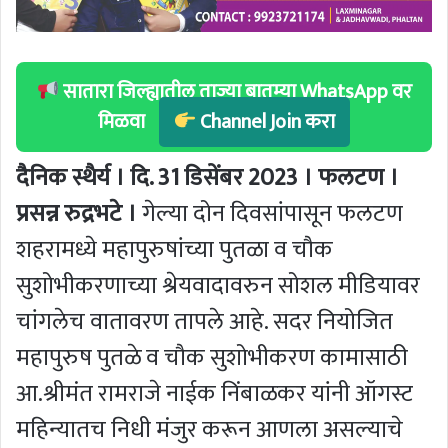
सातारा जिल्ह्यातील ताज्या बातम्या WhatsApp वर
मिळवा
Channel Join करा
दैनिक स्थैर्य । दि. 31 डिसेंबर 2023 । फलटण ।
प्रसन्न रुद्रभटे ।
गेल्या दोन दिवसांपासून फलटण
शहरामध्ये महापुरुषांच्या पुतळा व चौक
सुशोभीकरणाच्या श्रेयवादावरुन सोशल मीडियावर
चांगलेच वातावरण तापले आहे. सदर नियोजित
महापुरुष पुतळे व चौक सुशोभीकरण कामासाठी
आ.श्रीमंत रामराजे नाईक निंबाळकर यांनी ऑगस्ट
महिन्यातच निधी मंजुर करून आणला असल्याचे