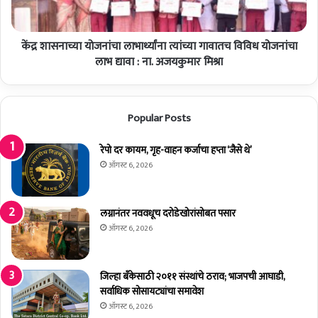
यो
स्ती
ज
व
नां
सु
केंद्र शासनाच्या योजनांचा लाभार्थ्यांना त्यांच्या गावातच विविध योजनांचा
चा
शो
ला
लाभ द्यावा : ना. अजयकुमार मिश्रा
भी
भा
क
र्थ्यां
र
ना
Popular Posts
ण
त्यां
क
च्या
रा
गा
रेपो दर कायम, गृह-वाहन कर्जाचा हप्ता ‘जैसे थे’
वे
वा
ऑगस्ट 6, 2026
त
च
वि
लग्नानंतर नववधूच दरोडेखोरांसोबत पसार
वि
ऑगस्ट 6, 2026
ध
यो
ज
जिल्हा बँकेसाठी २०११ संस्थांचे ठराव; भाजपची आघाडी,
नां
सर्वाधिक सोसायट्यांचा समावेश
चा
ऑगस्ट 6, 2026
ला