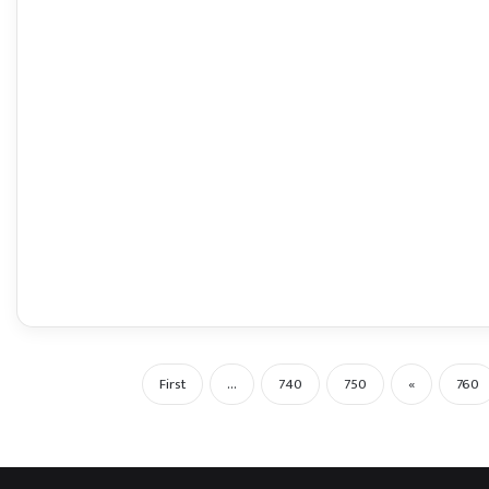
First
...
740
750
«
760