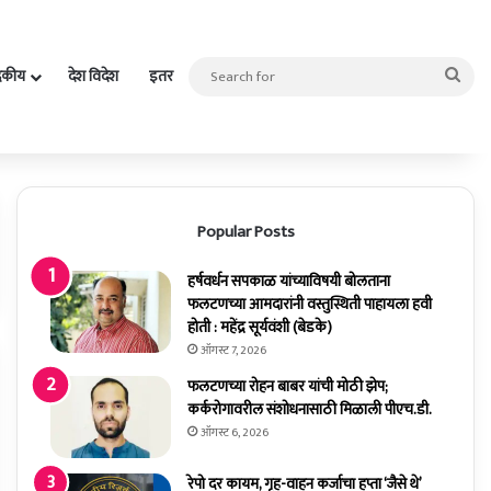
Sea
दकीय
देश विदेश
इतर
for
Popular Posts
हर्षवर्धन सपकाळ यांच्याविषयी बोलताना
फलटणच्या आमदारांनी वस्तुस्थिती पाहायला हवी
होती : महेंद्र सूर्यवंशी (बेडके)
ऑगस्ट 7, 2026
फलटणच्या रोहन बाबर यांची मोठी झेप;
कर्करोगावरील संशोधनासाठी मिळाली पीएच.डी.
ऑगस्ट 6, 2026
रेपो दर कायम, गृह-वाहन कर्जाचा हप्ता ‘जैसे थे’