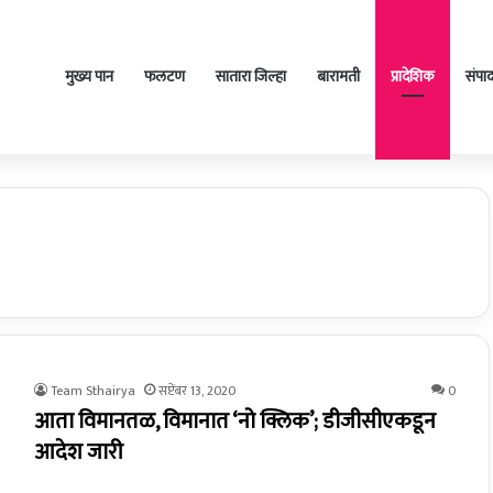
मुख्य पान
फलटण
सातारा जिल्हा
बारामती
प्रादेशिक
संपा
Team Sthairya
सप्टेंबर 13, 2020
0
आता विमानतळ, विमानात ‘नो क्लिक’; डीजीसीएकडून
आदेश जारी