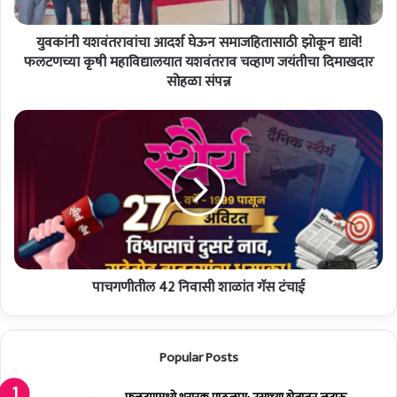
त
रा
युवकांनी यशवंतरावांचा आदर्श घेऊन समाजहितासाठी झोकून द्यावे!
वां
चा
फलटणच्या कृषी महाविद्यालयात यशवंतराव चव्हाण जयंतीचा दिमाखदार
आ
सोहळा संपन्न
द
र्श
पा
घे
च
ऊ
ग
न
णी
स
ती
मा
ल
ज
4
हि
2
ता
नि
सा
पाचगणीतील 42 निवासी शाळांत गॅस टंचाई
वा
ठी
सी
झो
शा
कू
ळां
Popular Posts
न
त
द्या
गॅ
वे