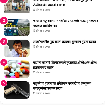
फलटणमध्ये थरारक पाठलाग; उसाच्या शेतातून लुटारू
स
!
टोळीच्या दोन सदस्यांना अटक
टं
फ
चा
ऑगस्ट 9, 2026
ल
ई
ट
फलटण तालुक्यात सरासरीपेक्षा १२३ टक्के पाऊस; तरडगाव
ण
मंडळात सर्वाधिक नोंद
च्या
ऑगस्ट 9, 2026
कृ
षी
आता ‘चायनीज फूड स्टॉल’ रडारवर; तुकाराम मुंढेंचा इशारा
म
ऑगस्ट 9, 2026
हा
वि
द्या
वाईच्या खाजगी हॉस्पिटलमध्ये मुदतबाह्य औषधे; अन्न-औषध
ल
प्रशासनाकडे तक्रार
या
ऑगस्ट 9, 2026
त
य
श
माहुलीच्या पुलाजवळ अमेरिकन बनावटीच्या पिस्तूल व
वं
काडतुसांसह एकाला अटक
त
ऑगस्ट 9, 2026
रा
व