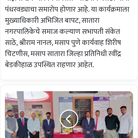
पंधरवड्याचा समारोप होणार आहे. या कार्यक्रमाला
मुख्याधिकारी अभिजित बापट, सातारा
नगरपालिकेचे समाज कल्याण सभापती संकेत
साठे, श्रीराम नानल, मसाप पुणे कार्यवाह शिरीष
चिटणीस, मसाप सातारा जिल्हा प्रतिनिधी रवींद्र
बेडकीहाळ उपस्थित राहणार आहेत.
यु
व
कां
नी
य
श
वं