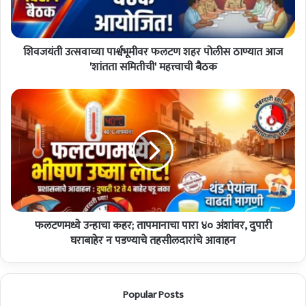
त्स
वा
च्या
शिवजयंती उत्सवाच्या पार्श्वभूमीवर फलटण शहर पोलीस ठाण्यात आज
पा
र्श्व
'शांतता समितीची' महत्त्वाची बैठक
भू
मी
फ
व
ल
र
ट
फ
ण
ल
म
ट
ध्ये
ण
उ
श
न्हा
ह
चा
र
फलटणमध्ये उन्हाचा कहर; तापमानाचा पारा ४० अंशांवर, दुपारी
क
पो
ह
घराबाहेर न पडण्याचे तहसीलदारांचे आवाहन
ली
र
स
;
ठा
ता
Popular Posts
ण्या
प