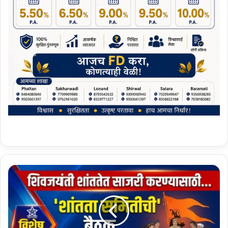
शि
व
ज
यं
ती
उ