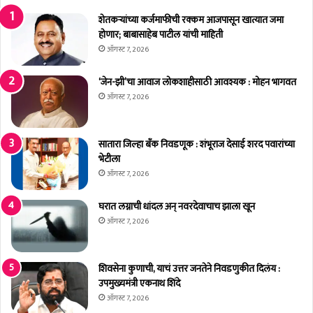
त
मा
आ
ना
शेतकर्‍यांच्या कर्जमाफीची रक्कम आजपासून खात्यात जमा
ज
चा
होणार; बाबासाहेब पाटील यांची माहिती
'
पा
ऑगस्ट 7, 2026
शां
रा
त
४
‘जेन-झी’चा आवाज लोकशाहीसाठी आवश्यक : मोहन भागवत
ता
०
ऑगस्ट 7, 2026
स
अं
मि
शां
ती
व
सातारा जिल्हा बँक निवडणूक : शंभूराज देसाई शरद पवारांच्या
ची
र
भेटीला
'
,
ऑगस्ट 7, 2026
म
दु
ह
पा
घरात लग्नाची धांदल अन् नवरदेवाचाच झाला खून
त्त्वा
री
ऑगस्ट 7, 2026
ची
घ
बै
रा
ठ
बा
क
शिवसेना कुणाची, याचं उत्तर जनतेने निवडणुकीत दिलंय :
हे
उपमुख्यमंत्री एकनाथ शिंदे
र
न
ऑगस्ट 7, 2026
प