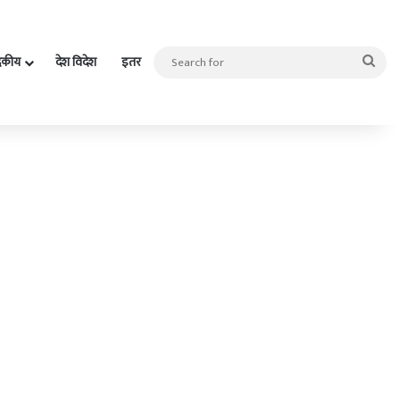
Sea
दकीय
देश विदेश
इतर
for