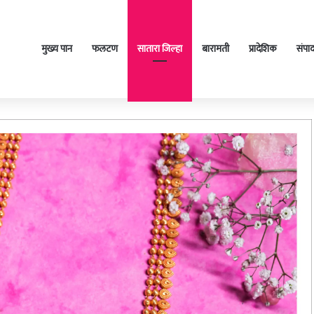
मुख्य पान
फलटण
सातारा जिल्हा
बारामती
प्रादेशिक
संपा