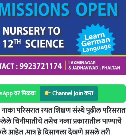
hatsApp वर मिळवा
Channel Join करा
वई नाका परिसरात रयत शिक्षण संस्थे पुढील परिसरात
 केलेले चिनीमातीचे तसेच नव्या प्रकारातील पाण्याचे
 केले आहेत .मात्र हे दिसायला देखणे असले तरी