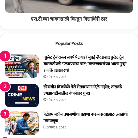
त
का
य
खा
श
एस.टी.च्या चाकाखाली चिरडून विद्यार्थिनी ठार
ली
चि
र
डू
Popular Posts
न
वि
‘बुलेट ट्रेन’वरून संघर्ष पेटणार? मुंबई-हैदराबाद बुलेट ट्रेन
द्या
बारामतीकडे पळवण्याचा घाट; फलटणकरांच्या आशा पुन्हा
र्थि
रणजितदादांवरच!
नी
ठा
ऑगस्ट 8, 2026
र
सोयाबीन विकलेले पैसे शेतकर्‍यांना दिले नाहीत; तासवडे
एमआयडीसीतील कंपनीवर गुन्हा
ऑगस्ट 8, 2026
पेटीएम मशीन तपासणीचा बहाणा करून सव्वाआठ लाखांची
फसवणूक
ऑगस्ट 8, 2026