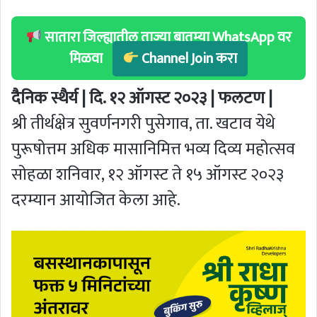
सातारा जिल्ह्यातील ताज्या बातम्या WhatsApp वर
मिळवा
Channel Join करा
दैनिक स्थैर्य | दि. १२ ऑगस्ट २०२३ | फलटण |
श्री तीर्थक्षेत्र सुवर्णनगरी पुसेगाव, ता. खटाव येथे
पुरूषोत्तम अधिक मासानिमित्त भव्य दिव्य महोत्सव
सोहळा शनिवार, १२ ऑगस्ट ते १५ ऑगस्ट २०२३
दरम्यान आयोजित केला आहे.