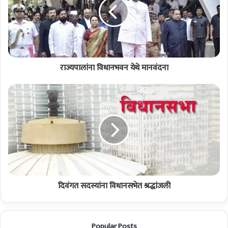
लां
ना
वि
धा
न
भ
राज्यपालांना विधानभवन येथे मानवंदना
व
न
ये
दि
थे
वं
मा
ग
न
त
वं
स
द
द
ना
स्यां
ना
वि
दिवंगत सदस्यांना विधानसभेत श्रद्धांजली
धा
न
स
भे
Popular Posts