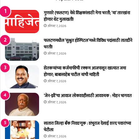
त
श्र
गुणवरे (फलटण) येथे शिक्षकांसाठी मेगा भरती; ‘या’ तारखांना
द्धां
होणार थेट मुलाखती!
ज
ली
ऑगस्ट 7, 2026
फलटणमधील ‘सुश्रुत हॉस्पिटल’मध्ये विविध पदांसाठी तातडीने
भरती!
ऑगस्ट 7, 2026
शेतकर्‍यांच्या कर्जमाफीची रक्कम आजपासून खात्यात जमा
होणार; बाबासाहेब पाटील यांची माहिती
ऑगस्ट 7, 2026
‘जेन-झी’चा आवाज लोकशाहीसाठी आवश्यक : मोहन भागवत
ऑगस्ट 7, 2026
सातारा जिल्हा बँक निवडणूक : शंभूराज देसाई शरद पवारांच्या
भेटीला
ऑगस्ट 7, 2026