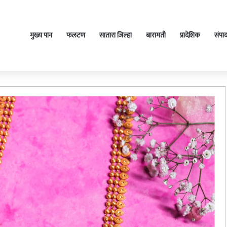
मुख्य पान
फलटण
सातारा जिल्हा
बारामती
प्रादेशिक
संपा