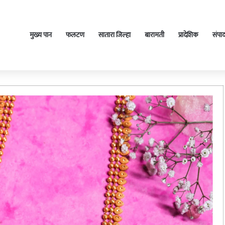
मुख्य पान
फलटण
सातारा जिल्हा
बारामती
प्रादेशिक
संपा