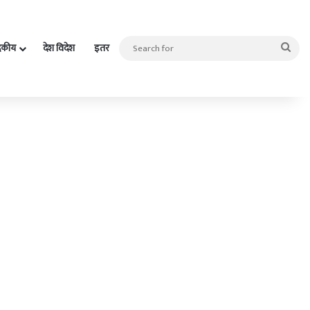
Sea
दकीय
देश विदेश
इतर
for