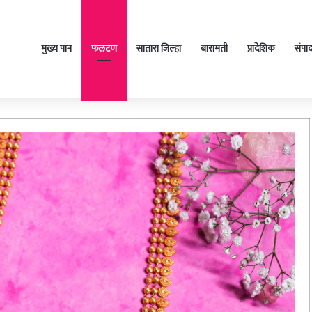
मुख्य पान
फलटण
सातारा जिल्हा
बारामती
प्रादेशिक
संपा