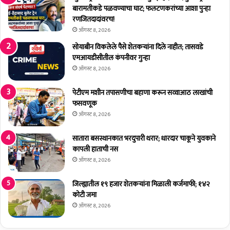
सा
वा
बारामतीकडे पळवण्याचा घाट; फलटणकरांच्या आशा पुन्हा
र
नि
रणजितदादांवरच!
क
मि
ऑगस्ट 8, 2026
रा
त्त
सोयाबीन विकलेले पैसे शेतकर्‍यांना दिले नाहीत; तासवडे
वा
वि
एमआयडीसीतील कंपनीवर गुन्हा
-
वि
ऑगस्ट 8, 2026
जि
ध
ल्हा
का
पेटीएम मशीन तपासणीचा बहाणा करून सव्वाआठ लाखांची
धि
र्य
फसवणूक
का
क्र
री
ऑगस्ट 8, 2026
मां
सं
चे
तो
आ
सातारा बसस्थानकात भरदुपारी थरार; धारदार चाकूने युवकाने
ष
यो
कापली हाताची नस
पा
ज
ऑगस्ट 8, 2026
टी
न
ल
जिल्ह्यातील १९ हजार शेतकर्‍यांना मिळाली कर्जमाफी; १४२
कोटी जमा
ऑगस्ट 8, 2026