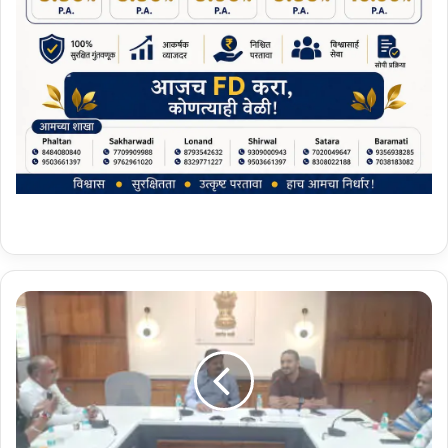
इ
न्फ्लु
ए
न्स
र्सं
नी
क
ल्प