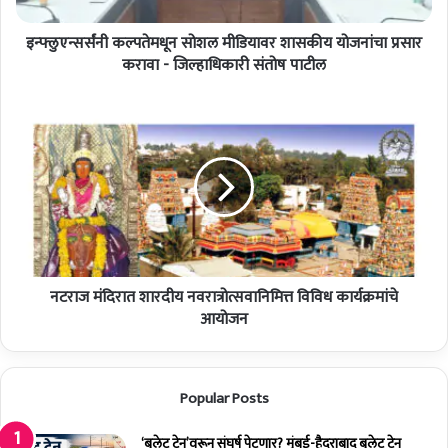
ते
इन्फ्लुएन्सर्संनी कल्पतेमधून सोशल मीडियावर शासकीय योजनांचा प्रसार
म
धू
करावा - जिल्हाधिकारी संतोष पाटील
न
सो
न
श
ट
ल
रा
मी
ज
डि
मं
या
दि
व
रा
र
त
शा
शा
स
नटराज मंदिरात शारदीय नवरात्रोत्सवानिमित्त विविध कार्यक्रमांचे
र
की
दी
आयोजन
य
य
यो
न
ज
व
Popular Posts
नां
रा
चा
त्रो
प्र
त्स
‘बुलेट ट्रेन’वरून संघर्ष पेटणार? मुंबई-हैदराबाद बुलेट ट्रेन