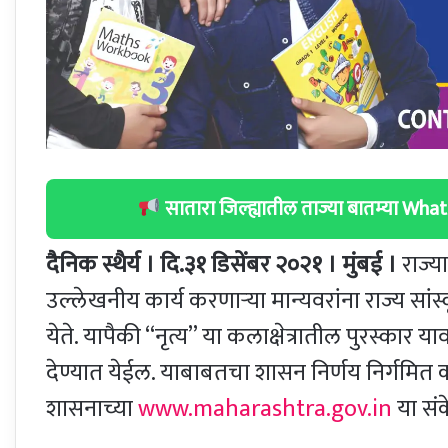
सातारा जिल्ह्यातील ताज्या बातम्या W
दैनिक स्थैर्य । दि.३१ डिसेंबर २०२१ । मुंबई ।
राज्य
उल्लेखनीय कार्य करणाऱ्या मान्यवरांना राज्य सां
येते. यापैकी “नृत्य” या कलाक्षेत्रातील पुरस्कार या
देण्यात येईल. याबाबतचा शासन निर्णय निर्गमित क
शासनाच्या
www.maharashtra.gov.in
या सं