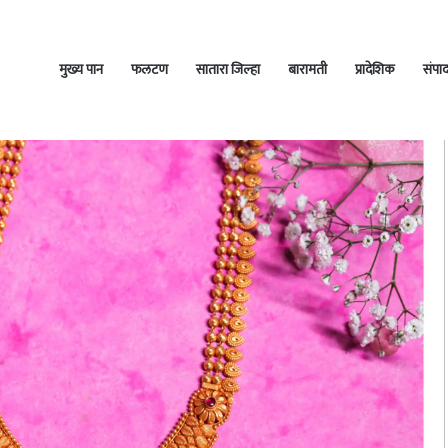
मुख्य पान
फलटण
सातारा जिल्हा
बारामती
प्रादेशिक
संपा