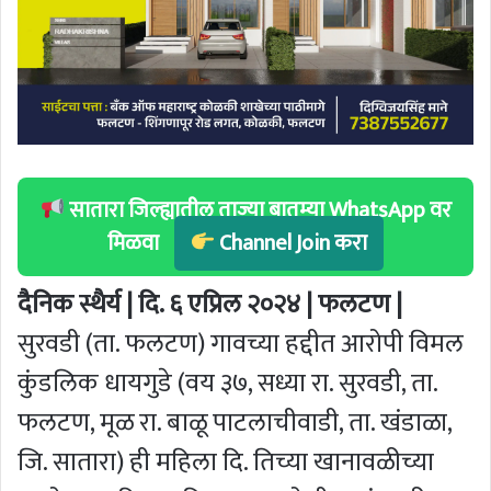
सातारा जिल्ह्यातील ताज्या बातम्या WhatsApp वर
मिळवा
Channel Join करा
दैनिक स्थैर्य | दि. ६ एप्रिल २०२४ | फलटण |
सुरवडी (ता. फलटण) गावच्या हद्दीत आरोपी विमल
कुंडलिक धायगुडे (वय ३७, सध्या रा. सुरवडी, ता.
फलटण, मूळ रा. बाळू पाटलाचीवाडी, ता. खंडाळा,
जि. सातारा) ही महिला दि. तिच्या खानावळीच्या