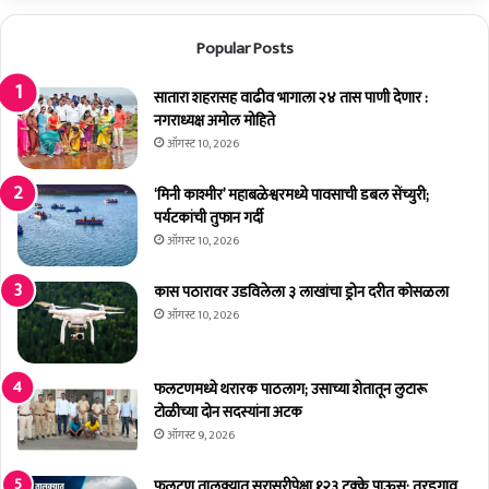
;
जी
ए
म
Popular Posts
का
हा
व
वि
र
द्या
सातारा शहरासह वाढीव भागाला २४ तास पाणी देणार :
गु
ल
नगराध्यक्ष अमोल मोहिते
न्हा
या
ऑगस्ट 10, 2026
दा
च्या
ख
दो
‘मिनी काश्मीर’ महाबळेश्वरमध्ये पावसाची डबल सेंच्युरी;
ल
न
पर्यटकांची तुफान गर्दी
वि
ऑगस्ट 10, 2026
द्या
र्थ्यां
कास पठारावर उडविलेला ३ लाखांचा ड्रोन दरीत कोसळला
ना
ऑगस्ट 10, 2026
ल
लि
त
फलटणमध्ये थरारक पाठलाग; उसाच्या शेतातून लुटारू
क
टोळीच्या दोन सदस्यांना अटक
ला
ऑगस्ट 9, 2026
प्र
का
फलटण तालुक्यात सरासरीपेक्षा १२३ टक्के पाऊस; तरडगाव
रा