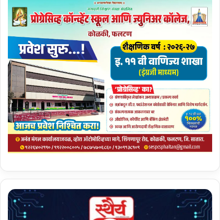
ह
नु
मं