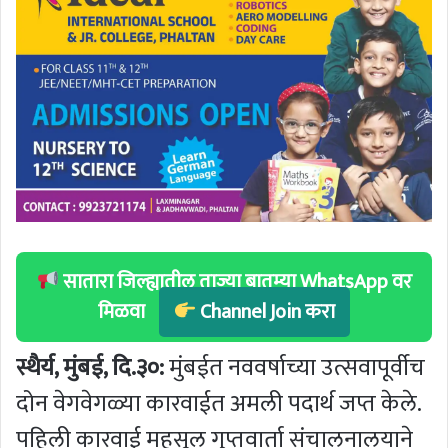
सातारा जिल्ह्यातील ताज्या बातम्या WhatsApp वर
मिळवा
Channel Join करा
स्थैर्य, मुंबई, दि.३०:
मुंबईत नववर्षाच्या उत्सवापूर्वीच
दोन वेगवेगळ्या कारवाईत अमली पदार्थ जप्त केले.
पहिली कारवाई महसूल गुप्तवार्ता संचालनालयाने