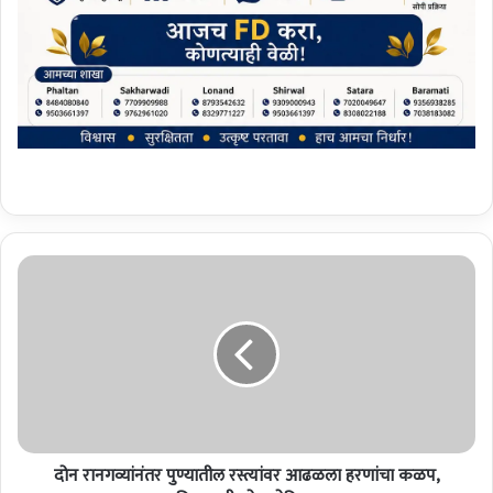
दो
न
रा
न
ग
व्यां
नं
त
र
दोन रानगव्यांनंतर पुण्यातील रस्त्यांवर आढळला हरणांचा कळप,
पु