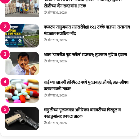
सि
रे
टोळीच्या दोन सदस्यांना अटक
लें
दे
ऑगस्ट 9, 2026
ड
व
र
यां
फलटण तालुक्यात सरासरीपेक्षा १२३ टक्के पाऊस; तरडगाव
लं
च्या
मंडळात सर्वाधिक नोंद
पा
ज
ऑगस्ट 9, 2026
स
न्म
दि
आता ‘चायनीज फूड स्टॉल’ रडारवर; तुकाराम मुंढेंचा इशारा
ना
ऑगस्ट 9, 2026
नि
मि
त्त
वाईच्या खाजगी हॉस्पिटलमध्ये मुदतबाह्य औषधे; अन्न-औषध
प्र
प्रशासनाकडे तक्रार
सि
ऑगस्ट 9, 2026
द्ध
ॐ
माहुलीच्या पुलाजवळ अमेरिकन बनावटीच्या पिस्तूल व
का
काडतुसांसह एकाला अटक
ली
श्री
ऑगस्ट 9, 2026
का
ली