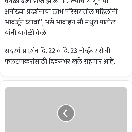
वेगळा दर्जा प्राप्त झाला असल्याचे सांगून या
अनोख्या प्रदर्शनाचा लाभ परिसरातील महिलांनी
आवर्जून घ्यावा’’, असे आवाहन सौ.मधुरा पाटील
यांनी यावेळी केले.
सदरचे प्रदर्शन दि. 22 व दि. 23 नोव्हेंबर रोजी
फलटणकरांसाठी दिवसभर खुले राहणार आहे.
का
त
र
ख
टा
व
म