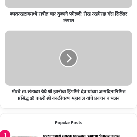
ध्ये
रा
कातरखटावमध्ये रात्रीत चार दुकाने फोडली; रोख रखमेसह गॅस सिलेंडर
त्री
त
लंपास
चा
र
मो
दु
र
का
वे
ने
ता
फो
.
ड
खं
ली
डा
;
ळा
रो
ये
ख
मोरवे ता. खंडाळा येथे श्री ज्ञानोबा हिंगमिरे देव यांच्या जन्मदिनानिमित्त
थे
र
श्री
प्रसिद्ध ॐ काली श्री कालीचरण महाराज यांचे प्रवचन व भजन
ख
ज्ञा
मे
नो
स
बा
Popular Posts
ह
हिं
गॅ
ग
स
मि
फलटणमध्ये थरारक पाठलाग; उसाच्या शेतातून लुटारू