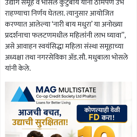
उद्योग समूह व भोसले कुटुंबीय यांनी ठामपणे उभे
राहण्याचा निर्णय घेतला. त्यानुसार आयोजित
करण्यात आलेल्या ‘नारी बाय मधुरा’ या अनोख्या
प्रदर्शनाचा फलटणमधील महिलांनी लाभ घ्यावा’’,
असे आवाहन स्वयंसिद्धा महिला संस्था समूहाच्या
अध्यक्षा तथा नगरसेविका अ‍ॅड.सौ. मधुबाला भोसले
यांनी केले.