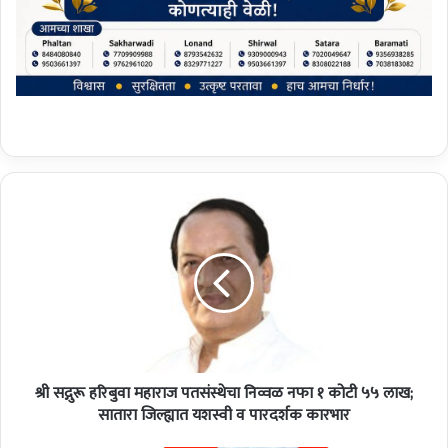
श्री
स
द्गु
रू
ह
रि
बु
वा
म
श्री सद्गुरू हरिबुवा महाराज पतसंस्थेचा निव्वळ नफा १ कोटी ५५ लाख;
हा
रा
सातारा जिल्ह्यात यशस्वी व पारदर्शक कारभार
ज