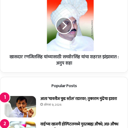
प
खा
त
स
सं
दा
स्थे
र
चा
र
नि
ण
व्व
जि
ळ
त
न
सिं
फा
खासदार रणजितसिंह यांच्यासाठी समशेरसिंह यांचा शहरात झंझावात :
ह
१
यां
अनुप शहा
को
च्या
टी
सा
५
ठी
Popular Posts
५
स
ला
म
ख
शे
आता ‘चायनीज फूड स्टॉल’ रडारवर; तुकाराम मुंढेंचा इशारा
;
र
ऑगस्ट 9, 2026
सा
सिं
ता
ह
रा
यां
वाईच्या खाजगी हॉस्पिटलमध्ये मुदतबाह्य औषधे; अन्न-औषध