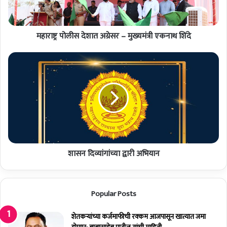
स
दे
शा
महाराष्ट्र पोलीस देशात अग्रेसर – मुख्यमंत्री एकनाथ शिंदे
त
अ
ग्रे
शा
स
स
र
न
–
दि
मु
व्यां
ख्य
गां
मं
च्या
त्री
द्वा
ए
री
क
शासन दिव्यांगांच्या द्वारी अभियान
अ
ना
भि
थ
या
शिं
न
Popular Posts
दे
शेतकर्‍यांच्या कर्जमाफीची रक्कम आजपासून खात्यात जमा