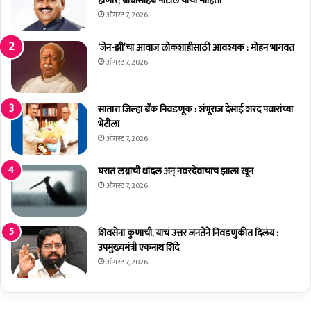
होणार; बाबासाहेब पाटील यांची माहिती
ऑगस्ट 7, 2026
‘जेन-झी’चा आवाज लोकशाहीसाठी आवश्यक : मोहन भागवत
ऑगस्ट 7, 2026
सातारा जिल्हा बँक निवडणूक : शंभूराज देसाई शरद पवारांच्या
भेटीला
ऑगस्ट 7, 2026
घरात लग्नाची धांदल अन् नवरदेवाचाच झाला खून
ऑगस्ट 7, 2026
शिवसेना कुणाची, याचं उत्तर जनतेने निवडणुकीत दिलंय :
उपमुख्यमंत्री एकनाथ शिंदे
ऑगस्ट 7, 2026