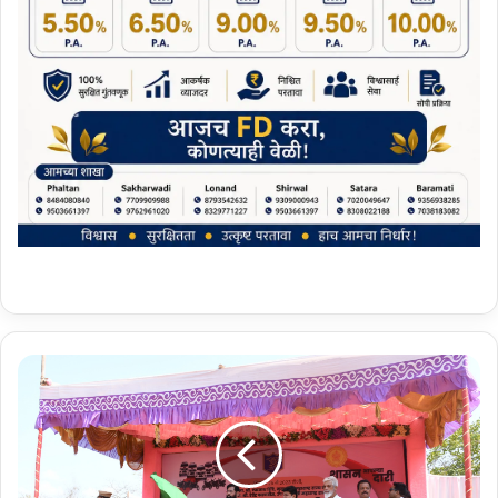
म
हा
रा
ष्ट्र
पो
ली