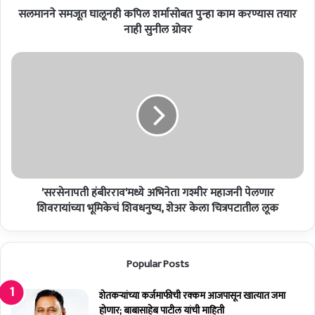
सलमानने समजूत घालूनही कपिल शर्मासोबत पुन्हा काम करण्यास तयार
घा
लू
नाही सुनील ग्रोवर
न
ही
'
क
स
पि
र
ल
से
श
ना
र्मा
प
सो
ती
ब
हं
त
बी
पु
'सरसेनापती हंबीरराव'मध्ये अभिनेता गश्मीर महाजनी पेलणार
र
न्हा
रा
शिवरायांच्या भूमिकेचं शिवधनुष्य, शेअर केला चित्रपटातील लूक
का
व
म
'
क
म
Popular Posts
र
ध्ये
ण्या
अ
स
भि
शेतकर्‍यांच्या कर्जमाफीची रक्कम आजपासून खात्यात जमा
त
ने
होणार; बाबासाहेब पाटील यांची माहिती