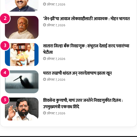
या
ता
ऑगस्ट 7, 2026
र
ग
ना
श्मी
‘जेन-झी’चा आवाज लोकशाहीसाठी आवश्यक : मोहन भागवत
ही
र
ऑगस्ट 7, 2026
सु
म
नी
हा
ल
ज
सातारा जिल्हा बँक निवडणूक : शंभूराज देसाई शरद पवारांच्या
ग्रो
नी
भेटीला
व
पे
ऑगस्ट 7, 2026
र
ल
णा
घरात लग्नाची धांदल अन् नवरदेवाचाच झाला खून
र
ऑगस्ट 7, 2026
शि
व
रा
शिवसेना कुणाची, याचं उत्तर जनतेने निवडणुकीत दिलंय :
यां
उपमुख्यमंत्री एकनाथ शिंदे
च्या
भू
ऑगस्ट 7, 2026
मि
के
चं