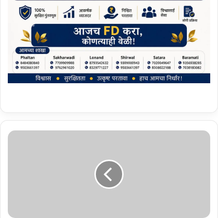
स
ल
मा
न
ने
स
म
जू
त