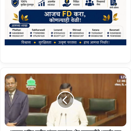
आ
म
दा
र
स
चि
न
पा
टी