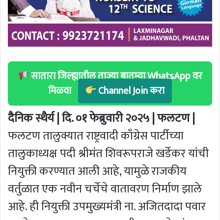
सातारा जिल्ह्यातील ताज्या बातम्या WhatsApp वर
मिळवा
Channel Join करा
दैनिक स्थैर्य | दि. ०१ फेब्रुवारी २०२५ | फलटण |
फलटण तालुक्यात राष्ट्रवादी काँग्रेस पार्टीच्या
तालुकाध्यक्ष पदी श्रीमंत शिवरूपराजे खर्डेकर यांची
नियुक्ती करण्यात आली आहे, यामुळे राजकीय
वर्तुळात एक नवीन चर्चेचे वातावरण निर्माण झाले
आहे. ही नियुक्ती उपमुख्यमंत्री ना. अजितदादा पवार