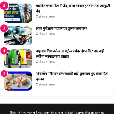
डू
महावितरणचा मोठा निर्णय; अनेक भागांत इंटरनेट सेवा तात्पुरती
ज
बंद
ये
ऑगस्ट 5, 2026
थे
शा
आता युपीआय व्यवहारांवर शुल्क लागणार?
स
ऑगस्ट 5, 2026
की
य
इ
वाहनाचा विमा नसेल तर पेट्रोल पंपांवर इंधन मिळणार नाही :
त
सर्वोच्च न्यायालयाचा प्रस्ताव
मा
ऑगस्ट 5, 2026
मा
त
‘अ‍ॅनालॉग पनीर’वर वर्षभरासाठी बंदी; तुकाराम मुंढे यांचा मोठा
अं
दणका
त्य
सं
ऑगस्ट 5, 2026
स्का
र
दैनिक स्थैर्यच्या न्यूज पोर्टलद्वारे प्रकाशित होणाऱ्या जाहिराती, बातम्या, लेखांसह इतर सर्व