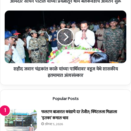
आमदार सचिन पाटील यांच्या प्रयत्नांतून धोम बलकवडीचे आवर्तन सुरू
ल
यां
च्या
श
प्र
ही
य
द
त्नां
ज
तू
वा
न
न
धो
चं
म
द्र
ब
कां
ल
शहीद जवान चंद्रकांत काळे यांच्या पार्थिवावर वडूज येथे शासकीय
त
क
का
इतमामात अंत्यसंस्कार
व
ळे
डी
यां
चे
च्या
Popular Posts
आ
पा
व
र्थि
र्त
वा
फलटण बाजारात कांद्याचे दर तेजीत; क्विंटलला मिळाला
न
व
‘इतका’ कमाल भाव
सु
र
ऑगस्ट 5, 2026
रू
व