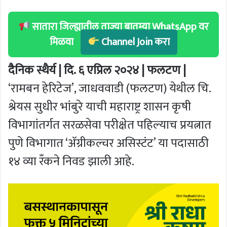
सातारा जिल्ह्यातील ताज्या बातम्या WhatsApp वर
मिळवा
Channel Join करा
दैनिक स्थैर्य | दि. ६ एप्रिल २०२४ | फलटण |
‘रामबन हेरिटेज’, जाधववाडी (फलटण) येथील चि.
श्रेयस सुधीर भांबुरे याची महाराष्ट्र शासन कृषी
विभागांतर्गत सरळसेवा परीक्षेत पहिल्याच प्रयत्नात
पुणे विभागात ‘अ‍ॅग्रीकल्चर असिस्टंट’ या पदासाठी
१४ व्या रँकने निवड झाली आहे.