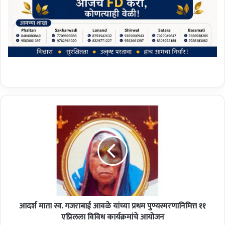
आ
द
र्श
मा
ता
स्व
.
ग
ज
आदर्श माता स्व. गजराबाई आवळे यांच्या प्रथम पुण्यस्मरणानिमित्त ११
रा
बा
एप्रिलला विविध कार्यक्रमांचे आयोजन