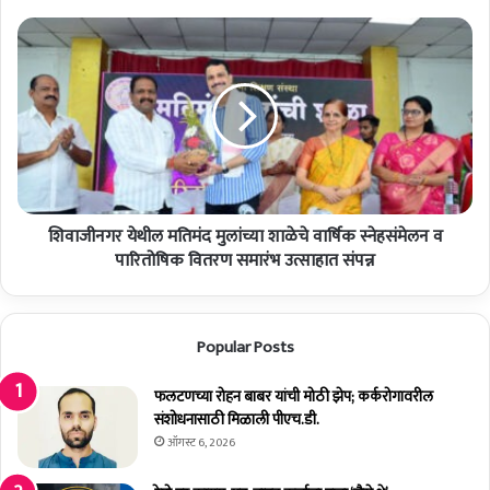
ई
आ
शि
व
वा
ळे
जी
यां
न
च्या
ग
प्र
र
थ
ये
म
थी
पु
ल
ण्य
शिवाजीनगर येथील मतिमंद मुलांच्या शाळेचे वार्षिक स्नेहसंमेलन व
म
स्म
ति
पारितोषिक वितरण समारंभ उत्साहात संपन्न
र
मं
णा
द
नि
मु
Popular Posts
मि
लां
त्त
च्या
१
शा
फलटणच्या रोहन बाबर यांची मोठी झेप; कर्करोगावरील
१
ळे
संशोधनासाठी मिळाली पीएच.डी.
ए
चे
ऑगस्ट 6, 2026
प्रि
वा
ल
र्षि