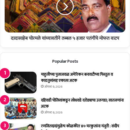
ले
हे
का
ब
र्य
चो
म
र
हा
म
न
ले
दादासाहेब चोरमले यांच्यावतीने तब्बल ५ हजार पतंगींचे मोफत वाटप
यां
च्या
व
ती
Popular Posts
ने
त
माहुलीच्या पुलाजवळ अमेरिकन बनावटीच्या पिस्तूल व
ब्ब
काडतुसांसह एकाला अटक
ल
५
ऑगस्ट 9, 2026
ह
जा
दहिवडी पोलिसांकडून लोधवडे दरोड्याचा उलगडा; सातजणांना
र
अटक
प
ऑगस्ट 9, 2026
तं
गीं
रणजितदादांमुळेच कोळकीत ४० घरकुलांना मंजुरी : संदीप
चे