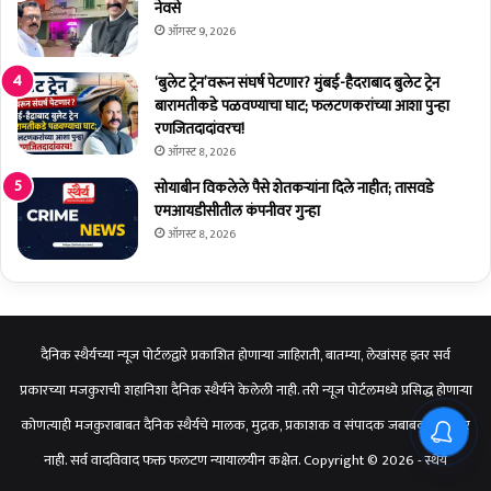
नेवसे
मो
ऑगस्ट 9, 2026
फ
त
‘बुलेट ट्रेन’वरून संघर्ष पेटणार? मुंबई-हैदराबाद बुलेट ट्रेन
वा
बारामतीकडे पळवण्याचा घाट; फलटणकरांच्या आशा पुन्हा
ट
रणजितदादांवरच!
प
ऑगस्ट 8, 2026
सोयाबीन विकलेले पैसे शेतकर्‍यांना दिले नाहीत; तासवडे
एमआयडीसीतील कंपनीवर गुन्हा
ऑगस्ट 8, 2026
दैनिक स्थैर्यच्या न्यूज पोर्टलद्वारे प्रकाशित होणाऱ्या जाहिराती, बातम्या, लेखांसह इतर सर्व
प्रकारच्या मजकुराची शहानिशा दैनिक स्थैर्यने केलेली नाही. तरी न्यूज पोर्टलमध्ये प्रसिद्ध होणाऱ्या
कोणत्याही मजकुराबाबत दैनिक स्थैर्यचे मालक, मुद्रक, प्रकाशक व संपादक जबाबदार राहणार
नाही. सर्व वादविवाद फक्त फलटण न्यायालयीन कक्षेत. Copyright © 2026 - स्थैर्य