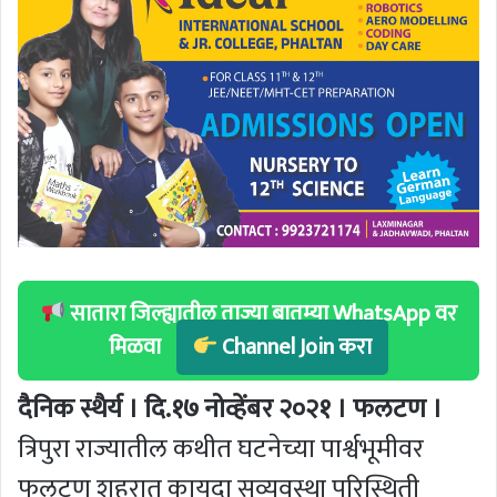
सातारा जिल्ह्यातील ताज्या बातम्या WhatsApp वर
मिळवा
Channel Join करा
दैनिक स्थैर्य । दि.१७ नोव्हेंबर २०२१ । फलटण ।
त्रिपुरा राज्यातील कथीत घटनेच्या पार्श्वभूमीवर
फलटण शहरात कायदा सुव्यवस्था परिस्थिती