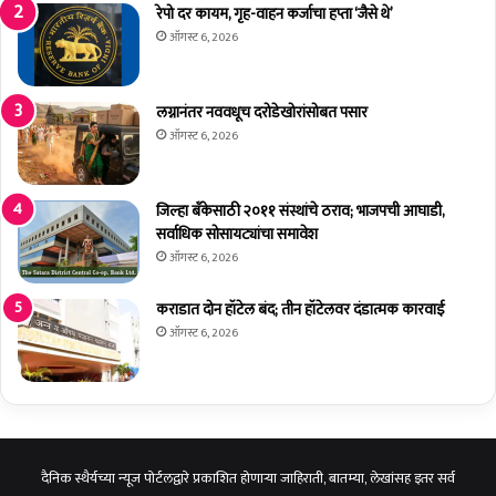
नि
दे
रेपो दर कायम, गृह-वाहन कर्जाचा हप्ता ‘जैसे थे’
व
शा
ऑगस्ट 6, 2026
डी
तू
ए
न
क
कॉ
लग्नानंतर नववधूच दरोडेखोरांसोबत पसार
म
ल
ऑगस्ट 6, 2026
ता
ने
व
जिल्हा बँकेसाठी २०११ संस्थांचे ठराव; भाजपची आघाडी,
बि
सर्वाधिक सोसायट्यांचा समावेश
न
ऑगस्ट 6, 2026
वि
रो
ध
कराडात दोन हॉटेल बंद; तीन हॉटेलवर दंडात्मक कारवाई
ऑगस्ट 6, 2026
दैनिक स्थैर्यच्या न्यूज पोर्टलद्वारे प्रकाशित होणाऱ्या जाहिराती, बातम्या, लेखांसह इतर सर्व