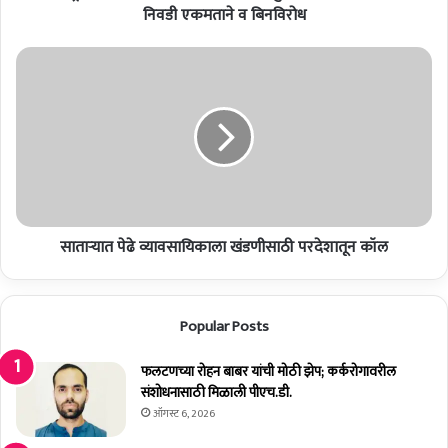
ड
निवडी एकमताने व बिनविरोध
ळां
त
सा
र्ग
ता
त
ऱ्या
फ
त
ल
पे
ट
ढे
ण
व्या
ता
व
लु
सा
का
साताऱ्यात पेढे व्यावसायिकाला खंडणीसाठी परदेशातून कॉल
यि
व
का
श
ला
ह
खं
Popular Posts
र
ड
प
णी
दा
फलटणच्या रोहन बाबर यांची मोठी झेप; कर्करोगावरील
सा
धि
संशोधनासाठी मिळाली पीएच.डी.
ठी
का
प
ऑगस्ट 6, 2026
री
र