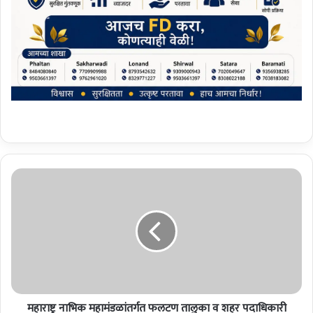
म
हा
रा
ष्ट्र
ना
भि
क
म
हा
महाराष्ट्र नाभिक महामंडळांतर्गत फलटण तालुका व शहर पदाधिकारी
मं