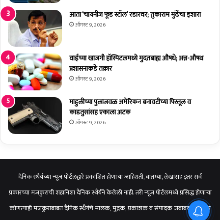
;
आता ‘चायनीज फूड स्टॉल’ रडारवर; तुकाराम मुंढेंचा इशारा
१
ऑगस्ट 9, 2026
४
टा
के
वाईच्या खाजगी हॉस्पिटलमध्ये मुदतबाह्य औषधे; अन्न-औषध
प
प्रशासनाकडे तक्रार
ड
ऑगस्ट 9, 2026
ले
माहुलीच्या पुलाजवळ अमेरिकन बनावटीच्या पिस्तूल व
काडतुसांसह एकाला अटक
ऑगस्ट 9, 2026
दैनिक स्थैर्यच्या न्यूज पोर्टलद्वारे प्रकाशित होणाऱ्या जाहिराती, बातम्या, लेखांसह इतर सर्व
प्रकारच्या मजकुराची शहानिशा दैनिक स्थैर्यने केलेली नाही. तरी न्यूज पोर्टलमध्ये प्रसिद्ध होणाऱ्या
कोणत्याही मजकुराबाबत दैनिक स्थैर्यचे मालक, मुद्रक, प्रकाशक व संपादक जबाबदार राहणार