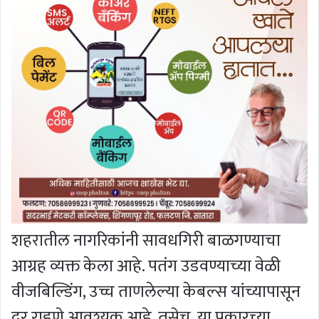
शहरातील नागरिकांनी सावधगिरी बाळगण्याचा
आग्रह व्यक्त केला आहे. पतंग उडवण्याच्या वेळी
वीजबिल्डिंग, उच्च ताणलेल्या केबल्स यांच्यापासून
दूर राहणे आवश्यक आहे. तसेच, या प्रकारच्या