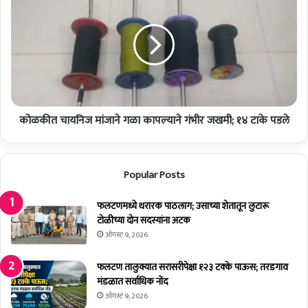
नि
ळ
र्मि
की
ती
त
चे
चा
प्रा
य
त्य
नि
क्षि
ज
क
मां
कोळकीत चायनिज मांजाने गळा कापल्याने गंभीर जखमी; १४ टाके पडले
जा
ने
ग
ळा
Popular Posts
का
प
फलटणमध्ये थरारक पाठलाग; उसाच्या शेतातून लुटारू
ल्या
टोळीच्या दोन सदस्यांना अटक
ने
गं
ऑगस्ट 9, 2026
भी
र
फलटण तालुक्यात सरासरीपेक्षा १२३ टक्के पाऊस; तरडगाव
ज
मंडळात सर्वाधिक नोंद
ख
ऑगस्ट 9, 2026
मी