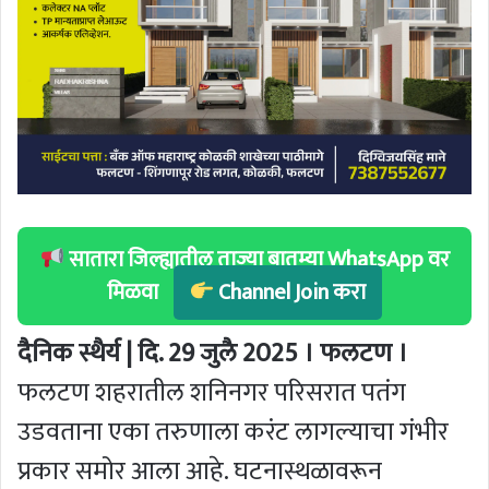
सातारा जिल्ह्यातील ताज्या बातम्या WhatsApp वर
मिळवा
Channel Join करा
दैनिक स्थैर्य | दि. 29 जुलै 2025 । फलटण ।
फलटण शहरातील शनिनगर परिसरात पतंग
उडवताना एका तरुणाला करंट लागल्याचा गंभीर
प्रकार समोर आला आहे. घटनास्थळावरून