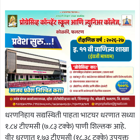
धरणनिहाय सद्यस्थिती पाहता भाटघर धरणात सध्या
१.८४ टीएमसी (७.८३ टक्के) पाणी शिल्लक आहे.
वीर धरणात १.७३ टीएमसी (१८.३८ टक्के) उपयुक्त