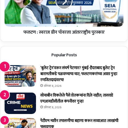
चे
:
स्वा
स्व
ग
रा
त
ज
-
ग्री
प्र
फलटण : स्वराज ग्रीन पॉवरला आंतरराष्ट्रीय पुरस्कार
न
वे
पॉ
शो
व
त्स
र
Popular Posts
व
ला
उ
आं
त्सा
‘बुलेट ट्रेन’वरून संघर्ष पेटणार? मुंबई-हैदराबाद बुलेट ट्रेन
त
हा
बारामतीकडे पळवण्याचा घाट; फलटणकरांच्या आशा पुन्हा
र
त
रणजितदादांवरच!
रा
ष्ट्री
ऑगस्ट 8, 2026
य
सोयाबीन विकलेले पैसे शेतकर्‍यांना दिले नाहीत; तासवडे
पु
एमआयडीसीतील कंपनीवर गुन्हा
र
ऑगस्ट 8, 2026
स्का
र
पेटीएम मशीन तपासणीचा बहाणा करून सव्वाआठ लाखांची
फसवणूक