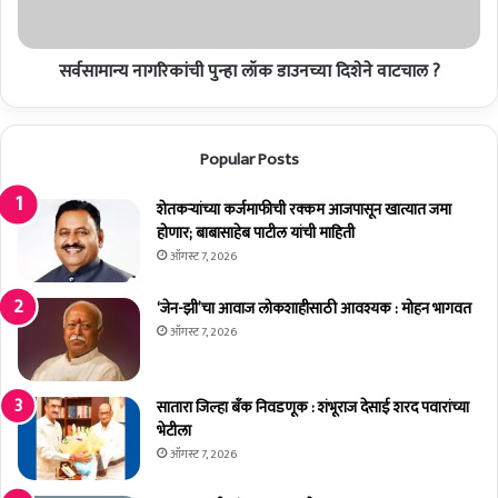
ग
ता
रि
च्या
कां
प
सर्वसामान्य नागरिकांची पुन्हा लॉक डाउनच्या दिशेने वाटचाल ?
ची
त्र
पु
का
न्हा
रां
लॉ
Popular Posts
नी
क
घे
डा
णे
शेतकर्‍यांच्या कर्जमाफीची रक्कम आजपासून खात्यात जमा
उ
ग
होणार; बाबासाहेब पाटील यांची माहिती
न
र
च्या
ऑगस्ट 7, 2026
जे
दि
चे
शे
‘जेन-झी’चा आवाज लोकशाहीसाठी आवश्यक : मोहन भागवत
:
ने
ऑगस्ट 7, 2026
मा
वा
जी
ट
न
चा
सातारा जिल्हा बँक निवडणूक : शंभूराज देसाई शरद पवारांच्या
ग
ल
भेटीला
रा
?
ऑगस्ट 7, 2026
ध्य
क्ष