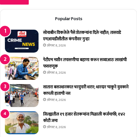
Popular Posts
सोयाबीन विकलेले पैसे शेतकर्‍यांना दिले नाहीत; तासवडे
एमआयडीसीतील कंपनीवर गुन्हा
ऑगस्ट 8, 2026
पेटीएम मशीन तपासणीचा बहाणा करून सव्वाआठ लाखांची
फसवणूक
ऑगस्ट 8, 2026
सातारा बसस्थानकात भरदुपारी थरार; धारदार चाकूने युवकाने
कापली हाताची नस
ऑगस्ट 8, 2026
जिल्ह्यातील १९ हजार शेतकर्‍यांना मिळाली कर्जमाफी; १४२
कोटी जमा
ऑगस्ट 8, 2026