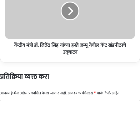
प
मं
मु
त्री
ख्य
डॉ
धि
.
का
जि
री
तें
यां
केंद्रीय मंत्री डॉ. जितेंद्र सिंह यांच्या हस्ते जम्मू येथील कॅट खंडपीठाचे
द्र
ना
सिं
उद्‌घाटन
च
ह
ला
यां
च
च्या
प्रतिक्रिया व्यक्त करा
घे
ह
ता
स्ते
ना
ज
आपला ई-मेल अड्रेस प्रकाशित केला जाणार नाही.
आवश्यक फील्डस्
*
मार्क केले आहेत
अ
म्मू
ट
ये
टि
क
थी
प्प
ल
णी
कॅ
ट
*
खं