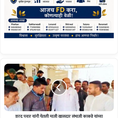
श
र
द
प
वा
र
यां
नी
घे
शरद पवार यांनी घेतली माजी खासदार संभाजी काकडे यांच्या
त