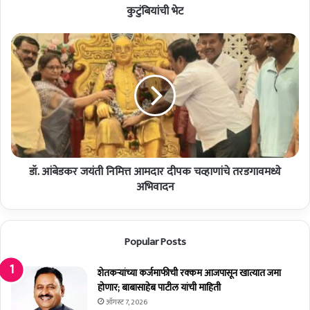
ली
कुटुंबियांची भेट
मा
जी
डॉ
खा
.
स
आं
दा
बे
र
ड
सं
क
भा
र
जी
ज
का
यं
क
डॉ. आंबेडकर जयंती निमित्त आमदार दीपक चव्हाणांचे तरडगावमध्ये
ती
डे
नि
अभिवादन
यां
मि
च्या
त्त
कु
आ
Popular Posts
टुं
म
बि
दा
यां
र
शेतकर्‍यांच्या कर्जमाफीची रक्कम आजपासून खात्यात जमा
ची
दी
होणार; बाबासाहेब पाटील यांची माहिती
भे
प
ऑगस्ट 7, 2026