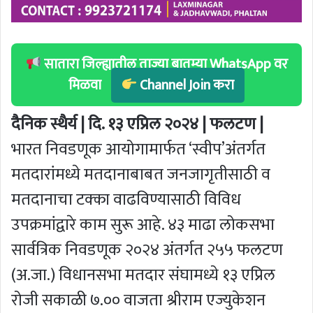
सातारा जिल्ह्यातील ताज्या बातम्या WhatsApp वर
मिळवा
Channel Join करा
दैनिक स्थैर्य | दि. १३ एप्रिल २०२४ | फलटण |
भारत निवडणूक आयोगामार्फत ‘स्वीप’अंतर्गत
मतदारांमध्ये मतदानाबाबत जनजागृतीसाठी व
मतदानाचा टक्का वाढविण्यासाठी विविध
उपक्रमांद्वारे काम सुरू आहे. ४३ माढा लोकसभा
सार्वत्रिक निवडणूक २०२४ अंतर्गत २५५ फलटण
(अ.जा.) विधानसभा मतदार संघामध्ये १३ एप्रिल
रोजी सकाळी ७.०० वाजता श्रीराम एज्युकेशन