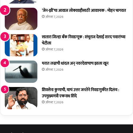
ट
क
च
‘जेन-झी’चा आवाज लोकशाहीसाठी आवश्यक : मोहन भागवत
व्हा
ऑगस्ट 7, 2026
णां
चे
त
सातारा जिल्हा बँक निवडणूक : शंभूराज देसाई शरद पवारांच्या
र
भेटीला
ड
ऑगस्ट 7, 2026
गा
व
घरात लग्नाची धांदल अन् नवरदेवाचाच झाला खून
म
ऑगस्ट 7, 2026
ध्ये
अ
भि
शिवसेना कुणाची, याचं उत्तर जनतेने निवडणुकीत दिलंय :
वा
उपमुख्यमंत्री एकनाथ शिंदे
द
न
ऑगस्ट 7, 2026