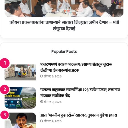
ग्र
स्तां
ना
कोयना प्रकल्पग्रस्तांना प्राधान्याने सातारा जिल्ह्यात जमीन देणार – मंत्री
प्रा
धा
शंभूराज देसाई
न्या
ने
सा
Popular Posts
ता
रा
जि
फलटणमध्ये थरारक पाठलाग; उसाच्या शेतातून लुटारू
ल्ह्या
टोळीच्या दोन सदस्यांना अटक
त
ऑगस्ट 9, 2026
ज
मी
फलटण तालुक्यात सरासरीपेक्षा १२३ टक्के पाऊस; तरडगाव
न
मंडळात सर्वाधिक नोंद
दे
ऑगस्ट 9, 2026
णा
र
आता ‘चायनीज फूड स्टॉल’ रडारवर; तुकाराम मुंढेंचा इशारा
–
ऑगस्ट 9, 2026
मं