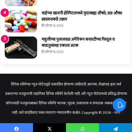
त्री
शं
वाईच्या खाजगी हॉस्पिटलमध्ये मुदतबाह्य औषधे; अन्न-औषध
भू
प्रशासनाकडे तक्रार
रा
ऑगस्ट 9, 2026
ज
दे
माहुलीच्या पुलाजवळ अमेरिकन बनावटीच्या पिस्तूल व
सा
काडतुसांसह एकाला अटक
ई
ऑगस्ट 9, 2026
दैनिक स्थैर्यच्या न्यूज पोर्टलद्वारे प्रकाशित होणाऱ्या जाहिराती, बातम्या, लेखांसह इतर सर्व
प्रकारच्या मजकुराची शहानिशा दैनिक स्थैर्यने केलेली नाही. तरी न्यूज पोर्टलमध्ये प्रसिद्ध होणाऱ्या
कोणत्याही मजकुराबाबत दैनिक स्थैर्यचे मालक, मुद्रक, प्रकाशक व संपादक जबाबदार राहणार
नाही. सर्व वादविवाद फक्त फलटण न्यायालयीन कक्षेत. Copyright © 2026 - स्थैर्य