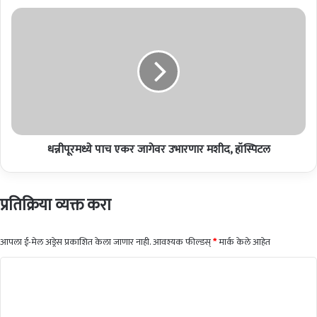
चा
ध
बा
न्नी
ले
पू
कि
र
ल्ला
म
बो
ध्ये
ल
पा
पु
च
र
ए
म
धन्नीपूरमध्ये पाच एकर जागेवर उभारणार मशीद, हॉस्पिटल
क
ध्ये
र
रो
जा
ड
गे
प्रतिक्रिया व्यक्त करा
शो
व
र
उ
आपला ई-मेल अड्रेस प्रकाशित केला जाणार नाही.
आवश्यक फील्डस्
*
मार्क केले आहेत
भा
टि
र
णा
प्प
र
णी
म