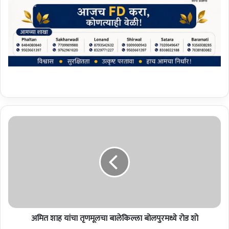
अ
मि
त
शा
ह
यां
चा
तृ
ण
अमित शाह यांचा तृणमूलचा बालेकिल्ला बोलपुरमध्ये रोड शो
मू
ल