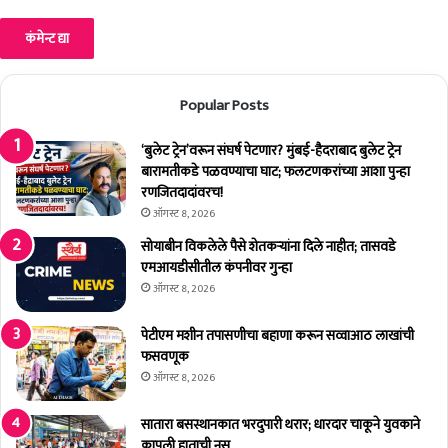
Popular Posts
‘बुलेट ट्रेन’वरून संघर्ष पेटणार? मुंबई-हैदराबाद बुलेट ट्रेन
बारामतीकडे पळवण्याचा घाट; फलटणकरांच्या आशा पुन्हा
रणजितदादांवरच!
ऑगस्ट 8, 2026
सोयाबीन विकलेले पैसे शेतकर्‍यांना दिले नाहीत; तासवडे
एमआयडीसीतील कंपनीवर गुन्हा
ऑगस्ट 8, 2026
पेटीएम मशीन तपासणीचा बहाणा करून सव्वाआठ लाखांची
फसवणूक
ऑगस्ट 8, 2026
सातारा बसस्थानकात भरदुपारी थरार; धारदार चाकूने युवकाने
कापली हाताची नस