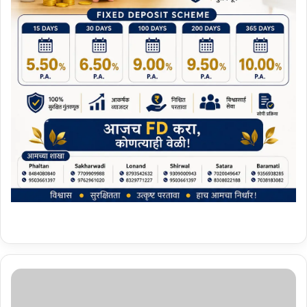
प्र
व
च