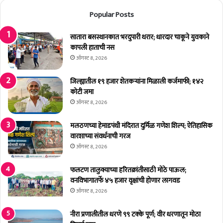
ली
Popular Posts
गा
वा
त
सातारा बसस्थानकात भरदुपारी थरार; धारदार चाकूने युवकाने
वृ
कापली हाताची नस
क्ष
ऑगस्ट 8, 2026
ला
ग
जिल्ह्यातील १९ हजार शेतकर्‍यांना मिळाली कर्जमाफी; १४२
व
कोटी जमा
ड
ऑगस्ट 8, 2026
व
सं
मलठणच्या हेमाडपंथी मंदिरात दुर्मिळ गणेश शिल्प; ऐतिहासिक
व
वारशाच्या संवर्धनाची गरज
र्ध
ऑगस्ट 8, 2026
ना
च्या
फलटण तालुक्याच्या हरितक्रांतीसाठी मोठे पाऊल;
का
वनविभागातर्फे ४५ हजार वृक्षांची होणार लागवड
मा
ऑगस्ट 8, 2026
ला
ला
नीरा प्रणालीतील धरणे ९९ टक्के पूर्ण; वीर धरणातून मोठा
गु