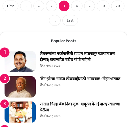
First
...
«
2
3
4
»
10
20
...
Last
Popular Posts
शेतकर्‍यांच्या कर्जमाफीची रक्कम आजपासून खात्यात जमा
होणार; बाबासाहेब पाटील यांची माहिती
ऑगस्ट 7, 2026
‘जेन-झी’चा आवाज लोकशाहीसाठी आवश्यक : मोहन भागवत
ऑगस्ट 7, 2026
सातारा जिल्हा बँक निवडणूक : शंभूराज देसाई शरद पवारांच्या
भेटीला
ऑगस्ट 7, 2026