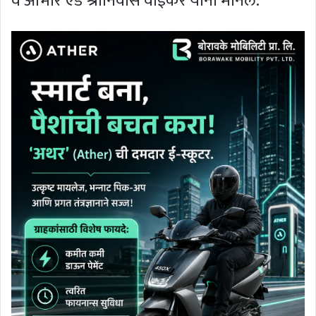
व आभार ऍड श्रीनिवास वाईकर यांनी मानले.