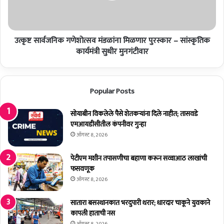
वा
नि
स
क
ल
ग
व
उत्कृष्ट सार्वजनिक गणेशोत्सव मंडळांना मिळणार पुरस्कार – सांस्कृतिक
णे
क
शो
कार्यमंत्री सुधीर मुनगंटीवार
रा
त्स
त
व
ल
मं
Popular Posts
व
ड
क
ळां
र
ना
सोयाबीन विकलेले पैसे शेतकर्‍यांना दिले नाहीत; तासवडे
मं
मि
एमआयडीसीतील कंपनीवर गुन्हा
जु
ळ
ऑगस्ट 8, 2026
री
णा
द्या
र
पेटीएम मशीन तपासणीचा बहाणा करून सव्वाआठ लाखांची
वी
पु
फसवणूक
-
र
ऑगस्ट 8, 2026
मु
स्का
ख्य
र
सातारा बसस्थानकात भरदुपारी थरार; धारदार चाकूने युवकाने
मं
–
कापली हाताची नस
त्री
सां