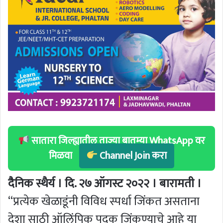
सातारा जिल्ह्यातील ताज्या बातम्या WhatsApp वर
मिळवा
Channel Join करा
दैनिक स्थैर्य । दि. २७ ऑगस्ट २०२२ । बारामती ।
“प्रत्येक खेळाडूंनी विविध स्पर्धा जिंकत असताना
देशा साठी ऑलिंपिक पदक जिंकण्याचे आहे या