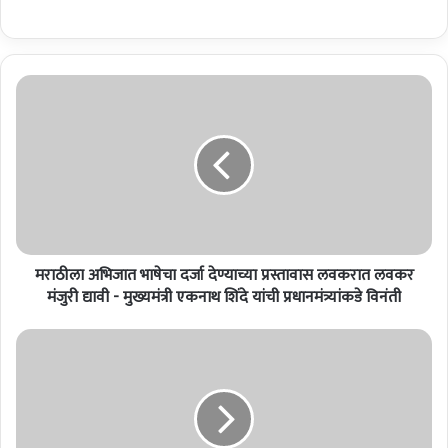
म
रा
ठी
ला
अ
भि
जा
त
भा
मराठीला अभिजात भाषेचा दर्जा देण्याच्या प्रस्तावास लवकरात लवकर
षे
चा
मंजुरी द्यावी - मुख्यमंत्री एकनाथ शिंदे यांची प्रधानमंत्र्यांकडे विनंती
द
र्जा
उ
दे
त्कृ
ण्या
ष्ट
च्या
सा
प्र
र्व
स्ता
ज