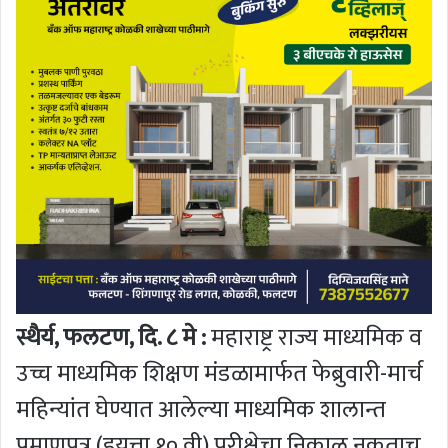
स्थैर्य, फलटण, दि. ८ मे :
महाराष्ट्र राज्य माध्यमिक व
उच्च माध्यमिक शिक्षण मंडळामार्फत फेब्रुवारी-मार्च
महिन्यांत घेण्यात आलेल्या माध्यमिक शालान्त
प्रमाणपत्र (इयत्ता १० वी) परीक्षेचा निकाल नुकताच