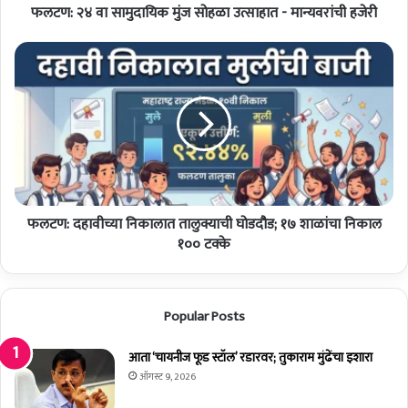
हजेरी
फलटण: २४ वा सामुदायिक मुंज सोहळा उत्साहात - मान्यवरांची हजेरी
फलटण:
दहावीच्या
निकालात
तालुक्याची
घोडदौड;
१७
शाळांचा
निकाल
१००
टक्के
फलटण: दहावीच्या निकालात तालुक्याची घोडदौड; १७ शाळांचा निकाल
१०० टक्के
Popular Posts
आता ‘चायनीज फूड स्टॉल’ रडारवर; तुकाराम मुंढेंचा इशारा
ऑगस्ट 9, 2026