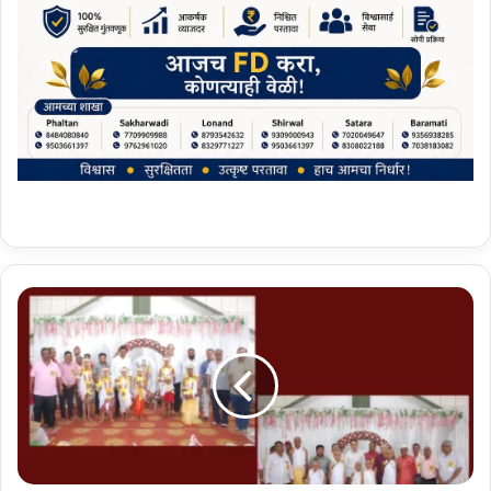
फलटण:
२४
वा
सामुदायिक
मुंज
सोहळा
उत्साहात
-
मान्यवरांची