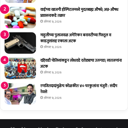
वाईच्या खाजगी हॉस्पिटलमध्ये मुदतबाह्य औषधे; अन्न-औषध
प्रशासनाकडे तक्रार
ऑगस्ट 9, 2026
माहुलीच्या पुलाजवळ अमेरिकन बनावटीच्या पिस्तूल व
काडतुसांसह एकाला अटक
ऑगस्ट 9, 2026
दहिवडी पोलिसांकडून लोधवडे दरोड्याचा उलगडा; सातजणांना
अटक
ऑगस्ट 9, 2026
रणजितदादांमुळेच कोळकीत ४० घरकुलांना मंजुरी : संदीप
नेवसे
ऑगस्ट 9, 2026