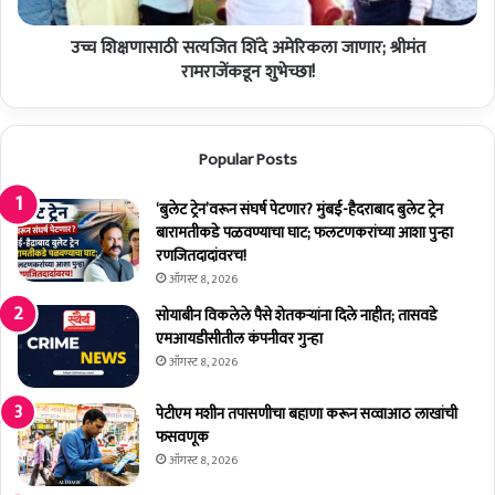
त्य
उच्च शिक्षणासाठी सत्यजित शिंदे अमेरिकला जाणार; श्रीमंत
जि
त
रामराजेंकडून शुभेच्छा!
शिं
दे
अ
Popular Posts
मे
रि
क
‘बुलेट ट्रेन’वरून संघर्ष पेटणार? मुंबई-हैदराबाद बुलेट ट्रेन
ला
बारामतीकडे पळवण्याचा घाट; फलटणकरांच्या आशा पुन्हा
जा
रणजितदादांवरच!
णा
ऑगस्ट 8, 2026
र
सोयाबीन विकलेले पैसे शेतकर्‍यांना दिले नाहीत; तासवडे
;
एमआयडीसीतील कंपनीवर गुन्हा
श्री
ऑगस्ट 8, 2026
मं
त
पेटीएम मशीन तपासणीचा बहाणा करून सव्वाआठ लाखांची
रा
फसवणूक
म
ऑगस्ट 8, 2026
रा
जें