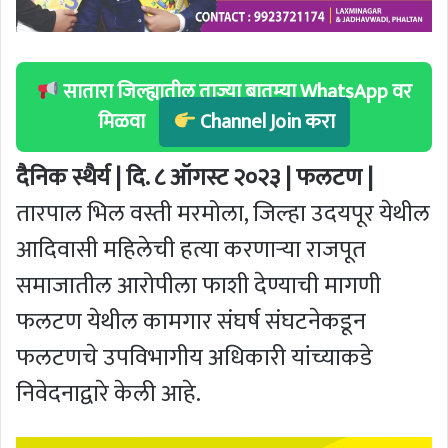
सातारा जिल्ह्यातील ताज्या बातम्या WhatsApp वर
मिळवा
Channel Join करा
दैनिक स्थैर्य | दि. ८ ऑगस्ट २०२३ | फलटण |
तारपाल भिल वस्ती मरमोला, जिल्हा उदयपूर येथील
आदिवासी महिलेची हत्या करणार्‍या राजपूत
समाजातील आरोपीला फाशी देण्याची मागणी
फलटण येथील कामगार संघर्ष संघटनेकडून
फलटणचे उपविभागीय अधिकारी यांच्याकडे
निवेदनाद्वारे केली आहे.