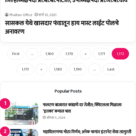
जिल्हाध्यक्षपदी प्रा.बी.बी.पाटील; उपाध्यक्षपदी प्रा.जी.बी.वाघ
Phaltan Office
मार्च 10, 2021
सासकल येथे खासदार फंडातून हाय मास्ट लाईट पोलचे
अनावरण
First
...
1,160
1,170
«
1,171
1,172
1,173
»
1,180
1,190
...
Last
Popular Posts
फलटण बाजारात कांद्याचे दर तेजीत; क्विंटलला मिळाला
‘इतका’ कमाल भाव
ऑगस्ट 5, 2026
महावितरणचा मोठा निर्णय; अनेक भागांत इंटरनेट सेवा तात्पुरती