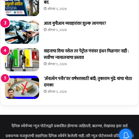
बंद
ऑगस्ट 5, 2026
आता युपीआय व्यवहारांवर शुल्क लागणार?
ऑगस्ट 5, 2026
वाहनाचा विमा नसेल तर पेट्रोल पंपांवर इंधन मिळणार नाही :
सर्वोच्च न्यायालयाचा प्रस्ताव
ऑगस्ट 5, 2026
‘अ‍ॅनालॉग पनीर’वर वर्षभरासाठी बंदी; तुकाराम मुंढे यांचा मोठा
दणका
ऑगस्ट 5, 2026
दैनिक स्थैर्यच्या न्यूज पोर्टलद्वारे प्रकाशित होणाऱ्या जाहिराती, बातम्या, लेखांसह इतर सर्व
प्रकारच्या मजकुराची शहानिशा दैनिक स्थैर्यने केलेली नाही. तरी न्यूज पोर्टलमध्ये प्रसिद्ध होणाऱ्या